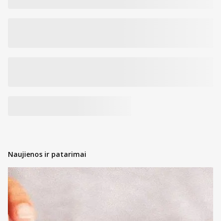
Tiekėjas: Allium UPI UAB, Kintų g. 11, 09301 Vilnius, tel. (0 5) 26
99 217
Prekės kodas:
843701438981
Naujienos ir patarimai