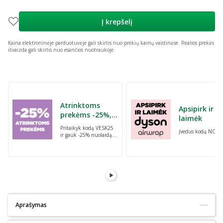
Į krepšelį
Kaina elektroninėje parduotuvėje gali skirtis nuo prekių kainų vaistinėse.
Realios prekės
išvaizda gali skirtis nuo esančios nuotraukoje.
Praleisti karuselę
Atrinktoms
Apsipirk ir
prekėms -25%,
laimėk
perkant dvi bet
Pritaikyk kodą VESK25
Įvedus kodą NORI
kurias prekes su
ir gauk -25% nuolaidą
kodu: VESK25
atrinktoms
prekėms, perkant dvi
bet kurias prekes
Aprašymas
Tinka alergiškiems:
Taip