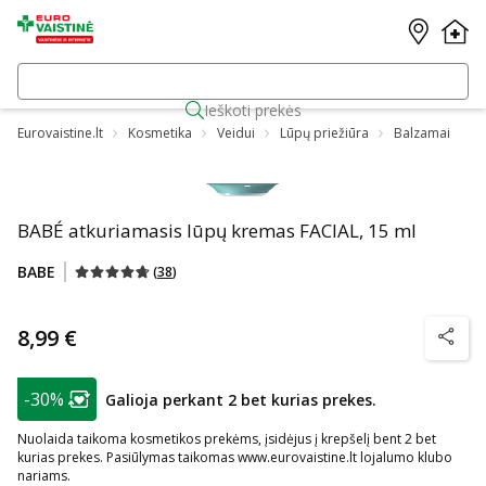
Ieškoti prekės
Eurovaistine.lt
Kosmetika
Veidui
Lūpų priežiūra
Balzamai
BABÉ atkuriamasis lūpų kremas FACIAL, 15 ml
BABE
(
38
)
8,99 €
patarim
patarimas
-30%
Galioja perkant 2 bet kurias prekes.
Lojalumo klubo narių nuolaida
:
Nuolaida taikoma kosmetikos prekėms, įsidėjus į krepšelį bent 2 bet
kurias prekes. Pasiūlymas taikomas www.eurovaistine.lt lojalumo klubo
nariams.