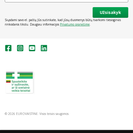
Užsisakyk
Siųsdami savo el. paštą Jūs sutinkate, kad jūsų duomenys būtų tvarkomi tiesioginės
rinkodaros tikslu. Daugiau informacijos
Privatumo pranešime
.
Valstybinė vaistų kontrolės tarnyba
prie Lietuvos Respublikos sveikatos
apsaugos ministerijos:
Studentų g. 45A, Vilnius
+370 5 263 9264
vvkt@vvkt.lt
https://www.vvkt.lt
© 2026 EUROVAISTINĖ. Visos teisės saugomos.