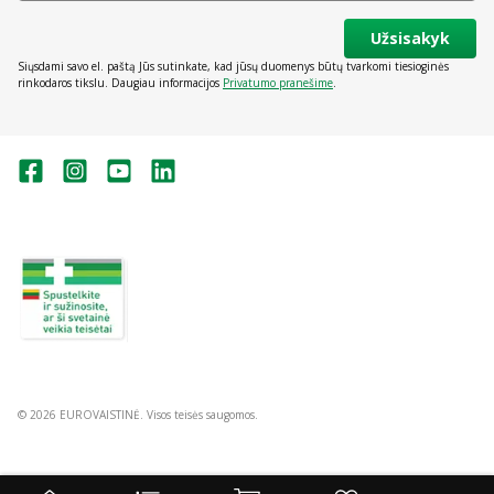
Užsisakyk
Siųsdami savo el. paštą Jūs sutinkate, kad jūsų duomenys būtų tvarkomi tiesioginės
rinkodaros tikslu. Daugiau informacijos
Privatumo pranešime
.
Valstybinė vaistų kontrolės tarnyba
prie Lietuvos Respublikos sveikatos
apsaugos ministerijos:
Studentų g. 45A, Vilnius
+370 5 263 9264
vvkt@vvkt.lt
https://www.vvkt.lt
© 2026 EUROVAISTINĖ. Visos teisės saugomos.