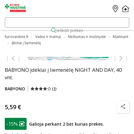
Ieškoti prekės
Eurovaistine.lt
Vaikui ir mamai
Nėštumas ir motinystė
Maitinant
Įklotai į liemenėlę
Praleisti karuselę
BABYONO įdėklai į liemenėlę NIGHT AND DAY, 40
vnt.
BABYONO
(
1
)
5,59 €
patarim
patarimas
-15%
Galioja perkant 2 bet kurias prekes.
Lojalumo klubo narių nuolaida
: