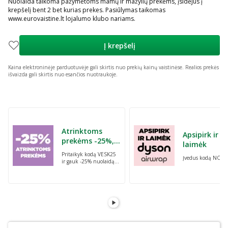
Nuolaida taikoma pažymėtoms mamų ir mažylių prekėms, įsidėjus į
krepšelį bent 2 bet kurias prekes. Pasiūlymas taikomas
www.eurovaistine.lt lojalumo klubo nariams.
Į krepšelį
Kaina elektroninėje parduotuvėje gali skirtis nuo prekių kainų vaistinėse.
Realios prekės
išvaizda gali skirtis nuo esančios nuotraukoje.
Praleisti karuselę
Atrinktoms
Apsipirk ir
prekėms -25%,
laimėk
perkant dvi bet
Pritaikyk kodą VESK25
Įvedus kodą NORI
kurias prekes su
ir gauk -25% nuolaidą
kodu: VESK25
atrinktoms
prekėms, perkant dvi
bet kurias prekes