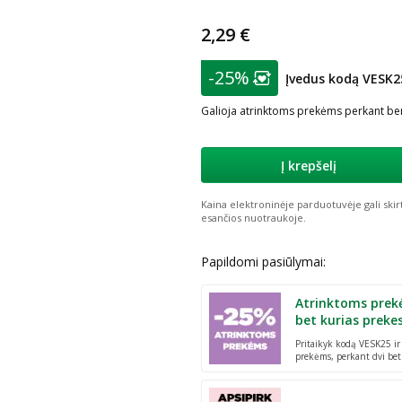
2,29 €
patarimas
-25%
Įvedus kodą VESK2
Lojalumo klubo nar
Galioja atrinktoms prekėms perkant ben
Į krepšelį
Kaina elektroninėje parduotuvėje gali skir
esančios nuotraukoje.
Papildomi pasiūlymai:
Atrinktoms prek
bet kurias preke
Pritaikyk kodą VESK25 i
prekėms, perkant dvi bet