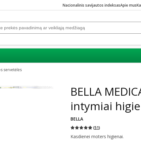
Nacionalinis savijautos indeksas
Apie mus
Ka
os servetėlės
BELLA MEDICA
intymiai higie
BELLA
(
51
)
Kasdienei moters higienai.