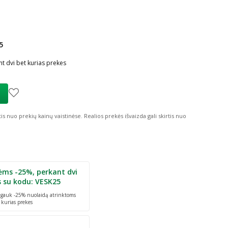
5
ių nuolaida
:
t dvi bet kurias prekes
tis nuo prekių kainų vaistinėse.
Realios prekės išvaizda gali skirtis nuo
ėms -25%, perkant dvi
s su kodu: VESK25
r gauk -25% nuolaidą atrinktoms
 kurias prekes