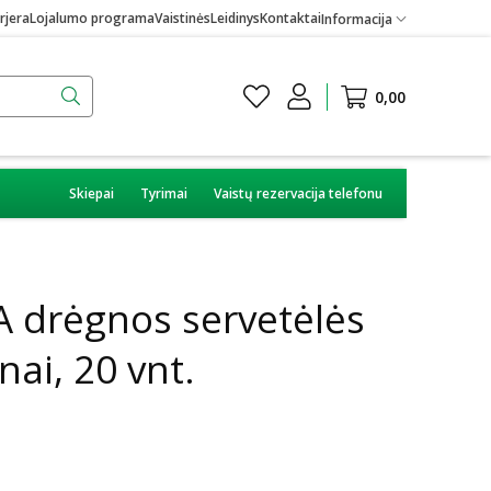
rjera
Lojalumo programa
Vaistinės
Leidinys
Kontaktai
Informacija
0,00
Skiepai
Tyrimai
Vaistų rezervacija telefonu
 drėgnos servetėlės
nai, 20 vnt.