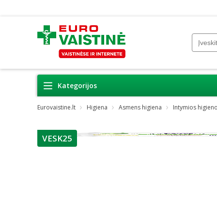
Kategorijos
Eurovaistine.lt
Higiena
Asmens higiena
Intymios higien
VESK25
patarimas