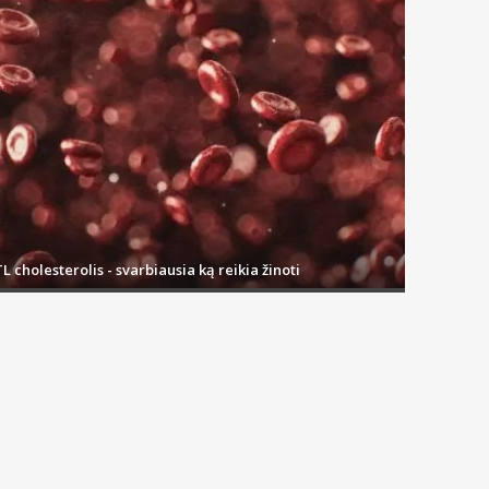
L cholesterolis - svarbiausia ką reikia žinoti