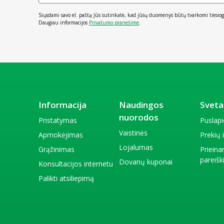
Siųsdami savo el. paštą Jūs sutinkate, kad jūsų duomenys būtų tvarkomi tiesiog
Daugiau informacijos
Privatumo pranešime
.
Informacija
Naudingos
Sveta
nuorodos
Pristatymas
Puslap
Vaistinės
Apmokėjimas
Prekių
Lojalumas
Grąžinimas
Priein
pareiš
Dovanų kuponai
Konsultacijos internetu
Palikti atsiliepimą