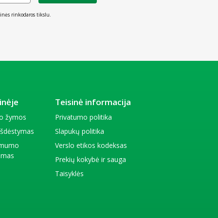
inės rinkodaros tikslu.
inėje
Teisinė informacija
io žymos
Privatumo politika
 išdėstymas
Slapukų politika
amumo
Verslo etikos kodeksas
kimas
Prekių kokybė ir sauga
Taisyklės