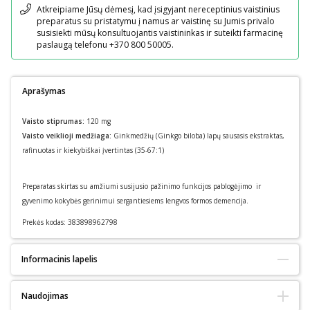
Pranešimas
Atkreipiame Jūsų dėmesį, kad įsigyjant nereceptinius vaistinius
preparatus su pristatymu į namus ar vaistinę su Jumis privalo
susisiekti mūsų konsultuojantis vaistininkas ir suteikti farmacinę
paslaugą telefonu +370 800 50005.
Aprašymas
Vaisto stiprumas:
120 mg
Vaisto veiklioji medžiaga:
Ginkmedžių (Ginkgo biloba) lapų sausasis ekstraktas,
rafinuotas ir kiekybiškai įvertintas (35-67:1)
Preparatas skirtas su amžiumi susijusio pažinimo funkcijos pablogėjimo ir
gyvenimo kokybės gerinimui sergantiesiems lengvos formos demencija.
Prekės kodas:
383898962798
Informacinis lapelis
Pakuotės lapelis: informacija vartotojui
Naudojimas