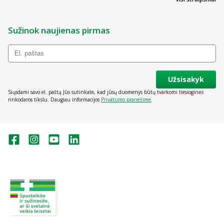
Sužinok naujienas pirmas
Užsisakyk
Siųsdami savo el. paštą Jūs sutinkate, kad jūsų duomenys būtų tvarkomi tiesioginės
rinkodaros tikslu. Daugiau informacijos
Privatumo pranešime
.
Valstybinė vaistų kontrolės tarnyba
prie Lietuvos Respublikos sveikatos
apsaugos ministerijos:
Studentų g. 45A, Vilnius
+370 5 263 9264
vvkt@vvkt.lt
https://www.vvkt.lt