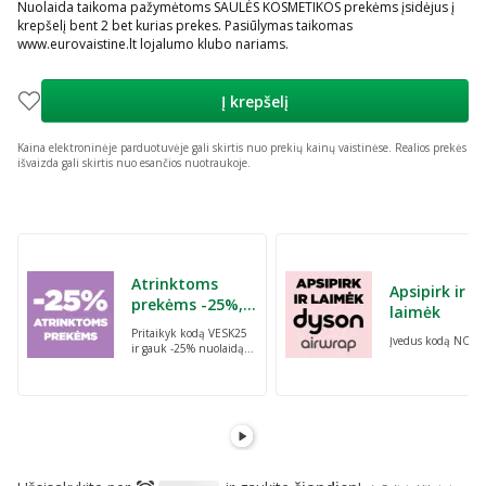
Nuolaida taikoma pažymėtoms SAULĖS KOSMETIKOS prekėms įsidėjus į
krepšelį bent 2 bet kurias prekes. Pasiūlymas taikomas
www.eurovaistine.lt lojalumo klubo nariams.
Į krepšelį
Kaina elektroninėje parduotuvėje gali skirtis nuo prekių kainų vaistinėse.
Realios prekės
išvaizda gali skirtis nuo esančios nuotraukoje.
Praleisti karuselę
Atrinktoms
Apsipirk ir
prekėms -25%,
laimėk
perkant dvi bet
Pritaikyk kodą VESK25
Įvedus kodą NORI
kurias prekes su
ir gauk -25% nuolaidą
kodu: VESK25
atrinktoms
prekėms, perkant dvi
bet kurias prekes