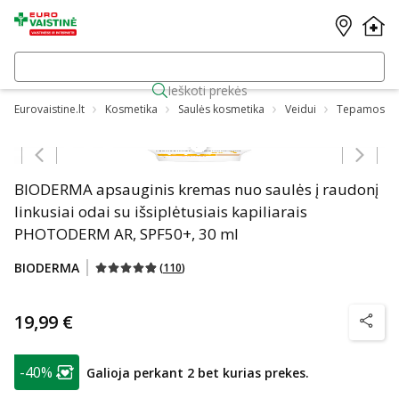
Ieškoti prekės
Eurovaistine.lt
Kosmetika
Saulės kosmetika
Veidui
Tepamos
Praleisti karuselę
BIODERMA apsauginis kremas nuo saulės į raudonį
linkusiai odai su išsiplėtusiais kapiliarais
PHOTODERM AR, SPF50+, 30 ml
BIODERMA
(
110
)
19,99 €
patarim
patarimas
-40%
Galioja perkant 2 bet kurias prekes.
Lojalumo klubo narių nuolaida
: