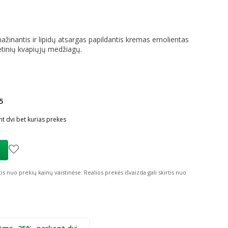
ažinantis ir lipidų atsargas papildantis kremas emolientas
dėtinių kvapiųjų medžiagų.
5
ių nuolaida
:
t dvi bet kurias prekes
tis nuo prekių kainų vaistinėse.
Realios prekės išvaizda gali skirtis nuo