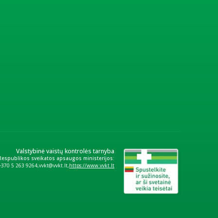
Valstybinė vaistų kontrolės tarnyba
 Respublikos sveikatos apsaugos ministerijos:
+370 5 263 9264
vvkt@vvkt.lt
https://www.vvkt.lt