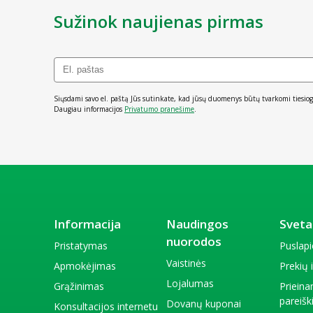
Sužinok naujienas pirmas
Siųsdami savo el. paštą Jūs sutinkate, kad jūsų duomenys būtų tvarkomi tiesiog
Daugiau informacijos
Privatumo pranešime
.
Informacija
Naudingos
Sveta
nuorodos
Pristatymas
Puslap
Vaistinės
Apmokėjimas
Prekių
Lojalumas
Grąžinimas
Priein
pareiš
Dovanų kuponai
Konsultacijos internetu