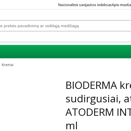
Nacionalinis savijautos indeksas
Apie mus
Ka
Kremai
Praleisti karuselę
BIODERMA kr
sudirgusiai, a
ATODERM INT
ml