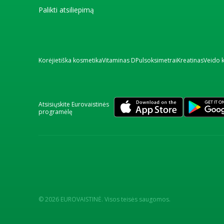
Palikti atsiliepimą
Korėjietiška kosmetika
Vitaminas D
Pulsoksimetrai
Kreatinas
Veido 
Atsisiųskite Eurovaistinės
programėlę
© 2026 EUROVAISTINĖ. Visos teisės saugomos.