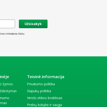
Užsisakyk
inės rinkodaros tikslu.
inėje
Teisinė informacija
io žymos
Privatumo politika
 išdėstymas
Slapukų politika
amumo
Verslo etikos kodeksas
kimas
Prekių kokybė ir sauga