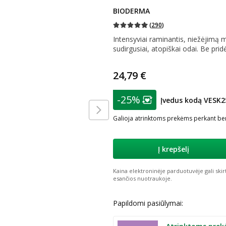
BIODERMA
(
290
)
Intensyviai raminantis, niežėjimą m
sudirgusiai, atopiškai odai. Be pri
24,79 €
patarimas
-25%
Įvedus kodą VESK2
Lojalumo klubo nar
Galioja atrinktoms prekėms perkant ben
Į krepšelį
Kaina elektroninėje parduotuvėje gali skir
esančios nuotraukoje.
Papildomi pasiūlymai: