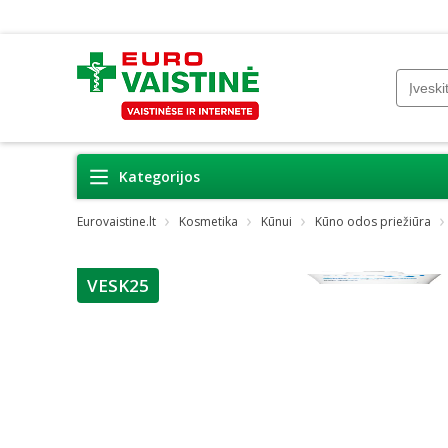
Kategorijos
Eurovaistine.lt
Kosmetika
Kūnui
Kūno odos priežiūra
VESK25
patarimas