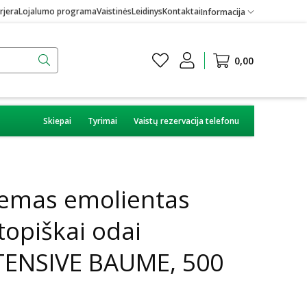
rjera
Lojalumo programa
Vaistinės
Leidinys
Kontaktai
Informacija
0,00
Skiepai
Tyrimai
Vaistų rezervacija telefonu
emas emolientas
topiškai odai
ENSIVE BAUME, 500