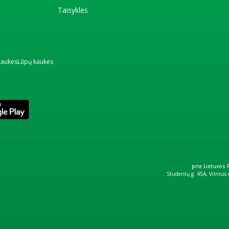
Taisyklės
kaukės
Lūpų kaukės
prie Lietuvos
Studentų g. 45A, Vilnius