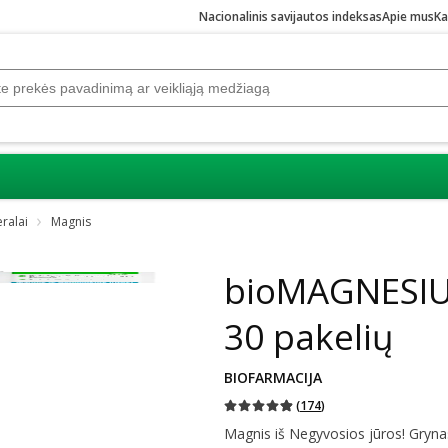
Nacionalinis savijautos indeksas
Apie mus
Ka
eralai
Magnis
bioMAGNESIU
30 pakelių
BIOFARMACIJA
(
174
)
Magnis iš Negyvosios jūros! Gryna