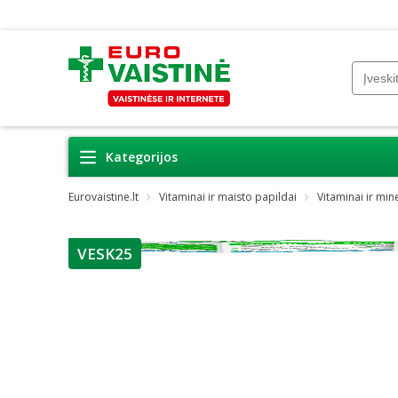
Kategorijos
Eurovaistine.lt
Vitaminai ir maisto papildai
Vitaminai ir min
VESK25
patarimas