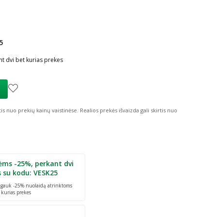
5
ių nuolaida
:
t dvi bet kurias prekes
tis nuo prekių kainų vaistinėse.
Realios prekės išvaizda gali skirtis nuo
ėms -25%, perkant dvi
s su kodu: VESK25
r gauk -25% nuolaidą atrinktoms
 kurias prekes