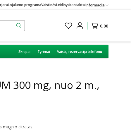
rjera
Lojalumo programa
Vaistinės
Leidinys
Kontaktai
Informacija
0,00
Skiepai
Tyrimai
Vaistų rezervacija telefonu
M 300 mg, nuo 2 m.,
s magnio citratas.