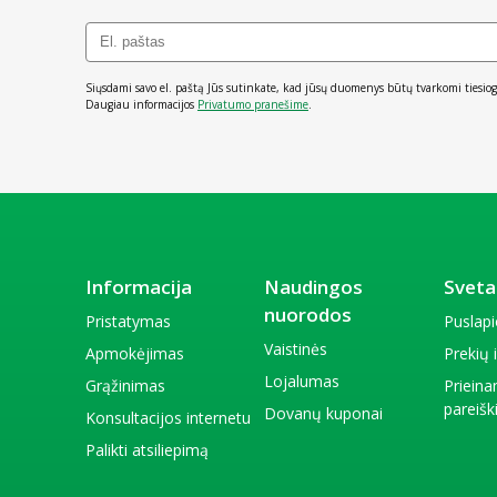
Siųsdami savo el. paštą Jūs sutinkate, kad jūsų duomenys būtų tvarkomi tiesiog
Daugiau informacijos
Privatumo pranešime
.
Informacija
Naudingos
Sveta
nuorodos
Pristatymas
Puslap
Vaistinės
Apmokėjimas
Prekių
Lojalumas
Grąžinimas
Priein
pareiš
Dovanų kuponai
Konsultacijos internetu
Palikti atsiliepimą