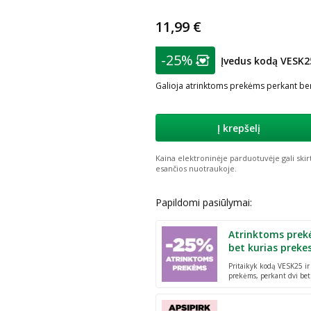
11,99 €
patarimas
-25%
Įvedus kodą VESK2
Lojalumo klubo nar
Galioja atrinktoms prekėms perkant ben
Į krepšelį
Kaina elektroninėje parduotuvėje gali skir
esančios nuotraukoje.
Papildomi pasiūlymai:
Atrinktoms prek
bet kurias preke
Pritaikyk kodą VESK25 i
prekėms, perkant dvi bet