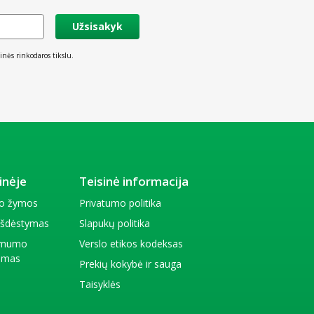
Užsisakyk
inės rinkodaros tikslu.
inėje
Teisinė informacija
io žymos
Privatumo politika
 išdėstymas
Slapukų politika
amumo
Verslo etikos kodeksas
kimas
Prekių kokybė ir sauga
Taisyklės