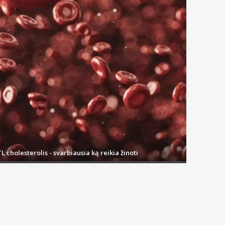
stelė yra. Tokiu atveju testą reikia pakartoti.
L cholesterolis - svarbiausia ką reikia žinoti