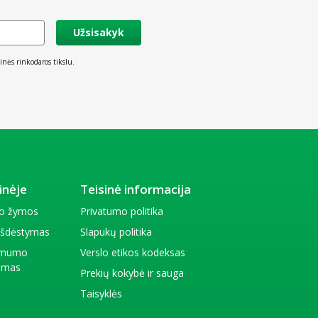
Užsisakyk
inės rinkodaros tikslu.
inėje
Teisinė informacija
io žymos
Privatumo politika
 išdėstymas
Slapukų politika
amumo
Verslo etikos kodeksas
kimas
Prekių kokybė ir sauga
Taisyklės