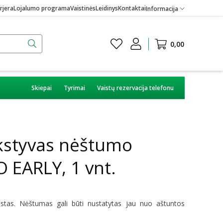
rjera
Lojalumo programa
Vaistinės
Leidinys
Kontaktai
Informacija
0,00
Skiepai
Tyrimai
Vaistų rezervacija telefonu
kstyvas nėštumo
 EARLY, 1 vnt.
tas. Nėštumas gali būti nustatytas jau nuo aštuntos