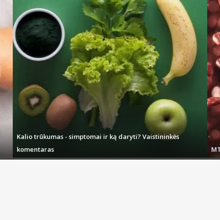
e (C) neatsiranda spalvota juostelė, net jei kvadratiniame lange (T) juo
Kalio trūkumas - simptomai ir ką daryti? Vaistininkės
komentaras
MT