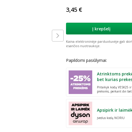
3,45 €
Į krepšelį
Kaina elektroninėje parduotuvėje gali skir
esančios nuotraukoje.
Papildomi pasiūlymai:
Atrinktoms prek
bet kurias preke
Pritaikyk kodą VESK25 i
prekėms, perkant dvi bet
Apsipirk ir laimė
Įvedus kodą NORIU