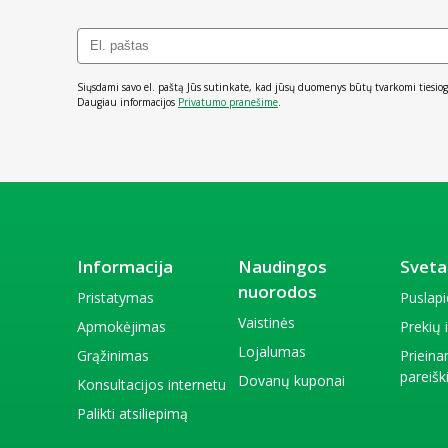
Siųsdami savo el. paštą Jūs sutinkate, kad jūsų duomenys būtų tvarkomi tiesiog
Daugiau informacijos
Privatumo pranešime
.
Informacija
Naudingos
Sveta
nuorodos
Pristatymas
Puslap
Vaistinės
Apmokėjimas
Prekių
Lojalumas
Grąžinimas
Priein
pareiš
Dovanų kuponai
Konsultacijos internetu
Palikti atsiliepimą