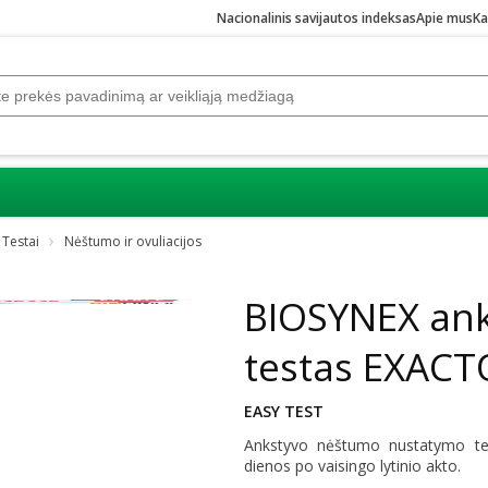
Nacionalinis savijautos indeksas
Apie mus
Ka
Testai
Nėštumo ir ovuliacijos
Praleisti karuselę
BIOSYNEX an
testas EXACTO
EASY TEST
Ankstyvo nėštumo nustatymo tes
dienos po vaisingo lytinio akto.