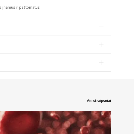
s į namus ir paštomatus
, surinktą į švarų indą. Rezultatas vertinamas po 3
Visi straipsniai
dratiniame lange (T).
a, kad tikriausiai nesate nėščia.