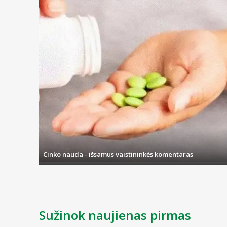
NEVERTINAMAS
Testo rezultatas nevertintinas, jei apvaliame langelyj
Įspėjimai:
-
Cinko nauda - išsamus vaistininkės komentaras
Sužinok naujienas pirmas