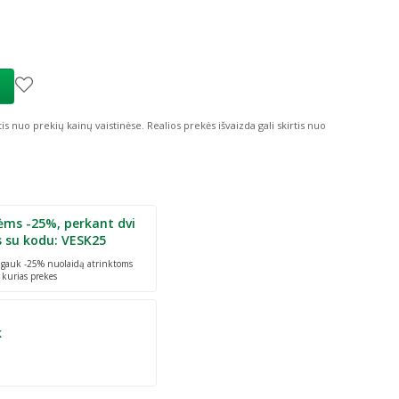
tis nuo prekių kainų vaistinėse.
Realios prekės išvaizda gali skirtis nuo
ėms -25%, perkant dvi
s su kodu: VESK25
r gauk -25% nuolaidą atrinktoms
 kurias prekes
k