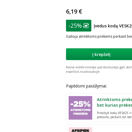
6,19 €
patarimas
-25%
Įvedus kodą VESK2
Lojalumo klubo nar
Galioja atrinktoms prekėms perkant ben
Į krepšelį
Kaina elektroninėje parduotuvėje gali skir
esančios nuotraukoje.
Papildomi pasiūlymai:
Atrinktoms prek
bet kurias preke
Pritaikyk kodą VESK25 i
prekėms, perkant dvi bet