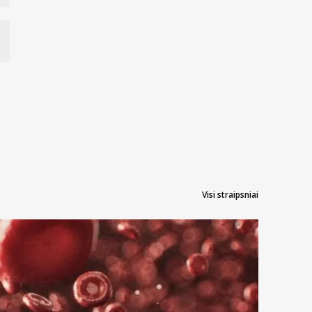
čiausius Košerinio ir Halal sertifikatų reikalavimus,
Visi straipsniai