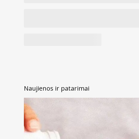
Suaugusiems ir vyresnio amžiaus žmonėms, kai jų
kūno svoris normalus
Suaugusiems ir vyresnio amžiaus žmonėms, kai jų
kūno svoris perdidelis
Besilaukiančioms kūdikio bei maitinančioms
moterims
Dėmesio!
Šio produkto sudėtyje nėra saldiklių, kvapi
Gamintojas yra sertifikuotas ISO 22000 (Tarptautinis
Naujienos ir patarimai
žaliava patvirtinta Izraelio sveikatos ministerijos.
Prekės kodas:
728001015942