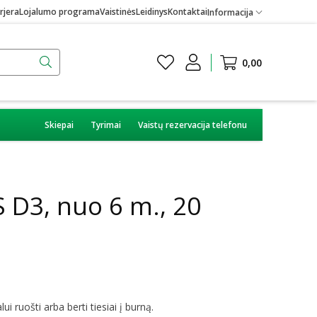
rjera
Lojalumo programa
Vaistinės
Leidinys
Kontaktai
Informacija
0,00
Skiepai
Tyrimai
Vaistų rezervacija telefonu
 D3, nuo 6 m., 20
ui ruošti arba berti tiesiai į burną.