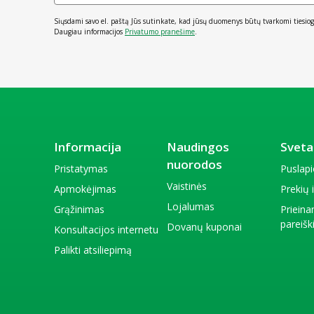
Siųsdami savo el. paštą Jūs sutinkate, kad jūsų duomenys būtų tvarkomi tiesiog
Daugiau informacijos
Privatumo pranešime
.
Informacija
Naudingos
Sveta
nuorodos
Pristatymas
Puslap
Vaistinės
Apmokėjimas
Prekių
Lojalumas
Grąžinimas
Priein
pareiš
Dovanų kuponai
Konsultacijos internetu
Palikti atsiliepimą