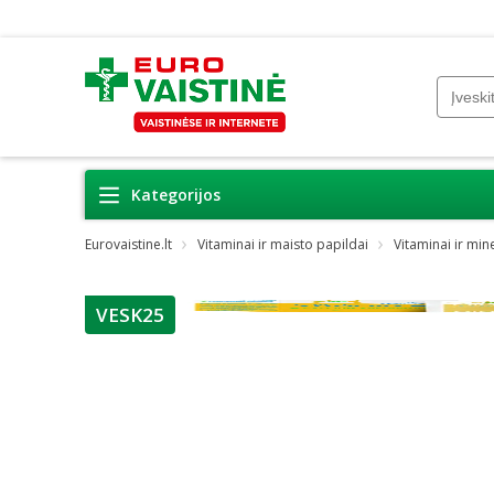
Kategorijos
Eurovaistine.lt
Vitaminai ir maisto papildai
Vitaminai ir min
VESK25
patarimas