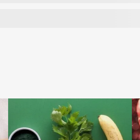
4000 TV (100 µg) per dieną
10000 TV (250 µg) per dieną
4000 TV (100 µg) per dieną
ųjų medžiagų, dažiklių, tirpiklių, stabilizatorių ar konservantų.
 maisto saugos sistemų sertifikavimo standartas). Kokybė atitinka aukš