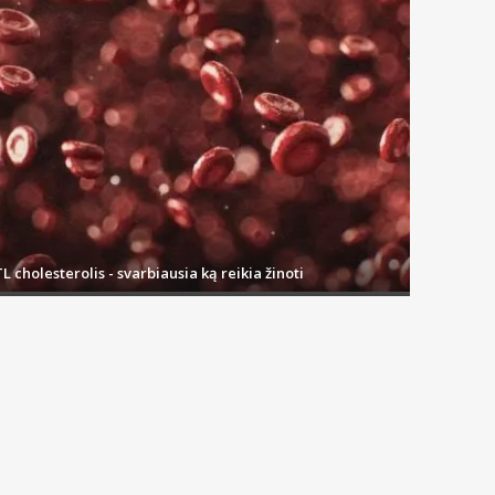
L cholesterolis - svarbiausia ką reikia žinoti