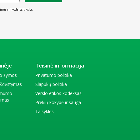
inės rinkodaros tikslu.
inėje
Teisinė informacija
io žymos
Privatumo politika
 išdėstymas
Slapukų politika
amumo
Verslo etikos kodeksas
kimas
Prekių kokybė ir sauga
Taisyklės