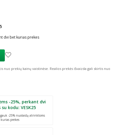
5
ių nuolaida
:
t dvi bet kurias prekes
tis nuo prekių kainų vaistinėse.
Realios prekės išvaizda gali skirtis nuo
ėms -25%, perkant dvi
s su kodu: VESK25
r gauk -25% nuolaidą atrinktoms
 kurias prekes