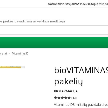
Nacionalinis savijautos indeksas
Apie mus
Ka
eralai
Vitaminas D
bioVITAMINAS
pakelių
BIOFARMACIJA
(
13
)
Vitaminas D3 miltelių pavidalu tirpal