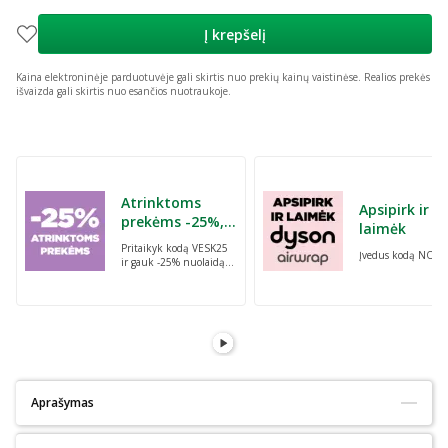
Į krepšelį
Kaina elektroninėje parduotuvėje gali skirtis nuo prekių kainų vaistinėse.
Realios prekės
išvaizda gali skirtis nuo esančios nuotraukoje.
Praleisti karuselę
Atrinktoms
Apsipirk ir
prekėms -25%,
laimėk
perkant dvi bet
Pritaikyk kodą VESK25
Įvedus kodą NORI
kurias prekes su
ir gauk -25% nuolaidą
kodu: VESK25
atrinktoms
prekėms, perkant dvi
bet kurias prekes
Aprašymas
Tinka alergiškiems:
Ne