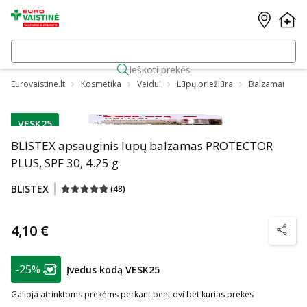
Ieškoti prekės
Eurovaistine.lt
Kosmetika
Veidui
Lūpų priežiūra
Balzamai
VESK25
patarimas
BLISTEX apsauginis lūpų balzamas PROTECTOR
PLUS, SPF 30, 4.25 g
BLISTEX
(
48
)
4,10 €
patarim
patarimas
-25%
Įvedus kodą VESK25
Lojalumo klubo narių nuolaida
:
Galioja atrinktoms prekėms perkant bent dvi bet kurias prekes