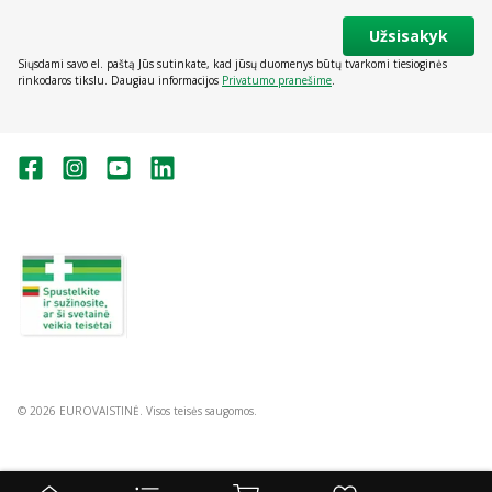
Užsisakyk
Siųsdami savo el. paštą Jūs sutinkate, kad jūsų duomenys būtų tvarkomi tiesioginės
rinkodaros tikslu. Daugiau informacijos
Privatumo pranešime
.
Valstybinė vaistų kontrolės tarnyba
prie Lietuvos Respublikos sveikatos
apsaugos ministerijos:
Studentų g. 45A, Vilnius
+370 5 263 9264
vvkt@vvkt.lt
https://www.vvkt.lt
© 2026 EUROVAISTINĖ. Visos teisės saugomos.