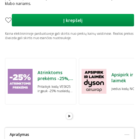
klubo nariams.
Į krepšelį
Kaina elektroninėje parduotuvėje gali skirtis nuo prekių kainų vaistinėse.
Realios prekės
išvaizda gali skirtis nuo esančios nuotraukoje.
Praleisti karuselę
Atrinktoms
Apsipirk ir
prekėms -25%,
laimėk
perkant dvi bet
Pritaikyk kodą VESK25
Įvedus kodą NORI
kurias prekes su
ir gauk -25% nuolaidą
kodu: VESK25
atrinktoms
prekėms, perkant dvi
bet kurias prekes
Aprašymas