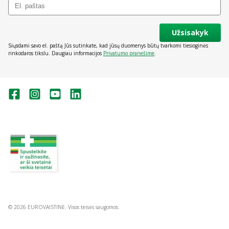
Užsisakyk
Siųsdami savo el. paštą Jūs sutinkate, kad jūsų duomenys būtų tvarkomi tiesioginės
rinkodaros tikslu. Daugiau informacijos
Privatumo pranešime
.
Valstybinė vaistų kontrolės tarnyba
prie Lietuvos Respublikos sveikatos
apsaugos ministerijos:
Studentų g. 45A, Vilnius
+370 5 263 9264
vvkt@vvkt.lt
https://www.vvkt.lt
© 2026 EUROVAISTINĖ. Visos teisės saugomos.