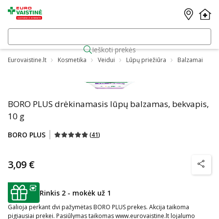
Ieškoti prekės
Eurovaistine.lt
Kosmetika
Veidui
Lūpų priežiūra
Balzamai
BORO PLUS drėkinamasis lūpų balzamas, bekvapis,
10 g
BORO PLUS
(
41
)
3,09 €
patarim
Rinkis 2 - mokėk už 1
patarimas
Galioja perkant dvi pažymėtas BORO PLUS prekes. Akcija taikoma
pigiausiai prekei. Pasiūlymas taikomas www.eurovaistine.lt lojalumo