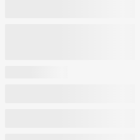
Prekės kodas:
890124833700