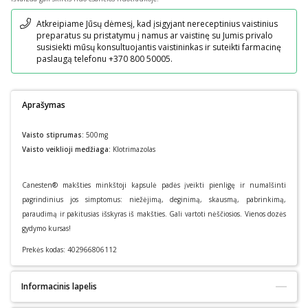
Pranešimas
Atkreipiame Jūsų dėmesį, kad įsigyjant nereceptinius vaistinius
preparatus su pristatymu į namus ar vaistinę su Jumis privalo
susisiekti mūsų konsultuojantis vaistininkas ir suteikti farmacinę
paslaugą telefonu +370 800 50005.
Aprašymas
Vaisto stiprumas:
500mg
Vaisto veiklioji medžiaga:
Klotrimazolas
Canesten® makšties minkštoji kapsulė padės įveikti pienligę ir numalšinti
pagrindinius jos simptomus: niežėjimą, deginimą, skausmą, pabrinkimą,
paraudimą ir pakitusias išskyras iš makšties. Gali vartoti nėščiosios. Vienos dozės
gydymo kursas!
Prekės kodas:
402966806112
Informacinis lapelis