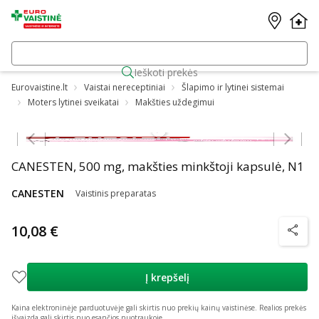
Ieškoti prekės
Eurovaistine.lt
Vaistai nereceptiniai
Šlapimo ir lytinei sistemai
Moters lytinei sveikatai
Makšties uždegimui
Praleisti karuselę
CANESTEN, 500 mg, makšties minkštoji kapsulė, N1
CANESTEN
Vaistinis preparatas
10,08 €
patarim
Į krepšelį
Kaina elektroninėje parduotuvėje gali skirtis nuo prekių kainų vaistinėse.
Realios prekės
išvaizda gali skirtis nuo esančios nuotraukoje.