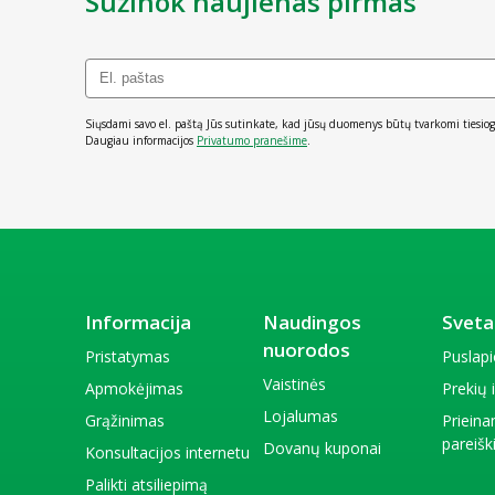
Sužinok naujienas pirmas
Siųsdami savo el. paštą Jūs sutinkate, kad jūsų duomenys būtų tvarkomi tiesiog
Daugiau informacijos
Privatumo pranešime
.
Informacija
Naudingos
Sveta
nuorodos
Pristatymas
Puslap
Vaistinės
Apmokėjimas
Prekių
Lojalumas
Grąžinimas
Priein
pareiš
Dovanų kuponai
Konsultacijos internetu
Palikti atsiliepimą