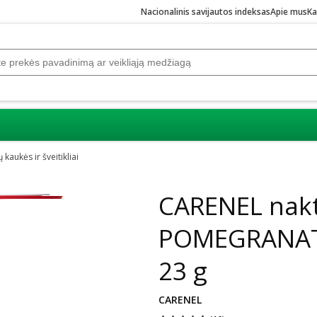
Nacionalinis savijautos indeksas
Apie mus
Ka
 kaukės ir šveitikliai
Praleisti karuselę
CARENEL nakt
POMEGRANATE
23 g
CARENEL