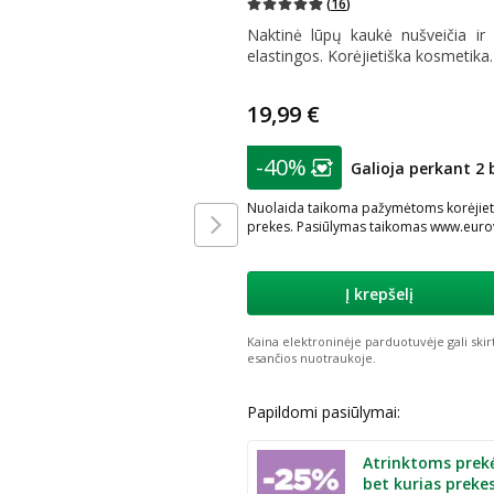
(
16
)
Naktinė lūpų kaukė nušveičia ir 
elastingos. Korėjietiška kosmetika.
19,99 €
patarimas
-40%
Galioja perkant 2 
Lojalumo klubo nar
Nuolaida taikoma pažymėtoms korėjietiš
prekes. Pasiūlymas taikomas www.eurova
Į krepšelį
Kaina elektroninėje parduotuvėje gali skir
esančios nuotraukoje.
Papildomi pasiūlymai:
Atrinktoms prek
bet kurias preke