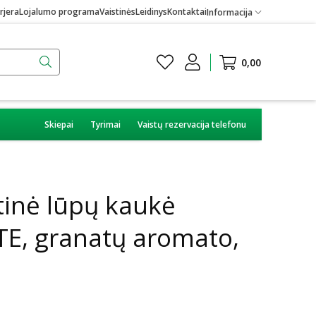
rjera
Lojalumo programa
Vaistinės
Leidinys
Kontaktai
Informacija
0,00
Skiepai
Tyrimai
Vaistų rezervacija telefonu
inė lūpų kaukė
, granatų aromato,