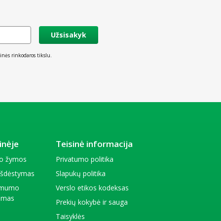
Užsisakyk
inės rinkodaros tikslu.
inėje
Teisinė informacija
io žymos
Privatumo politika
 išdėstymas
Slapukų politika
amumo
Verslo etikos kodeksas
kimas
Prekių kokybė ir sauga
Taisyklės