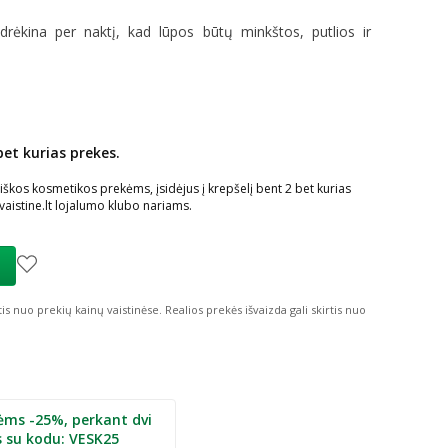
drėkina per naktį, kad lūpos būtų minkštos, putlios ir
bet kurias prekes.
ių nuolaida
:
kos kosmetikos prekėms, įsidėjus į krepšelį bent 2 bet kurias
istine.lt lojalumo klubo nariams.
tis nuo prekių kainų vaistinėse.
Realios prekės išvaizda gali skirtis nuo
ėms -25%, perkant dvi
s su kodu: VESK25