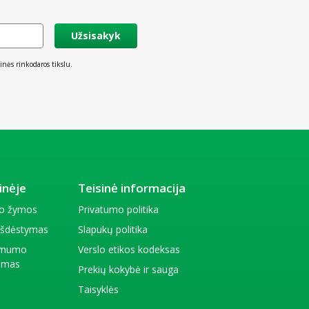
Užsisakyk
inės rinkodaros tikslu.
inėje
Teisinė informacija
io žymos
Privatumo politika
 išdėstymas
Slapukų politika
amumo
Verslo etikos kodeksas
kimas
Prekių kokybė ir sauga
Taisyklės