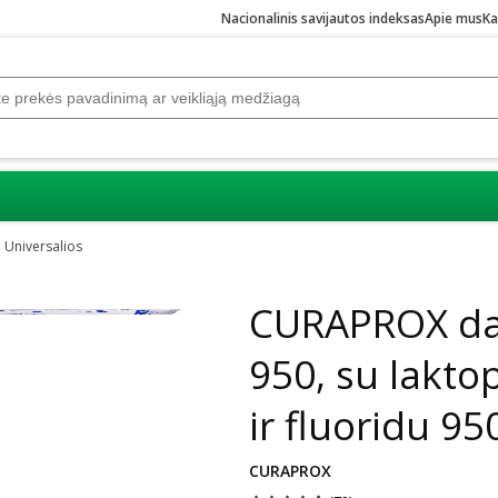
Nacionalinis savijautos indeksas
Apie mus
Ka
Universalios
Praleisti karuselę
CURAPROX da
950, su lakto
ir fluoridu 9
CURAPROX