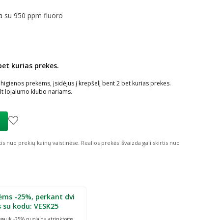
a su 950 ppm fluoro
bet kurias prekes.
ių nuolaida
:
ienos prekėms, įsidėjus į krepšelį bent 2 bet kurias prekes.
t lojalumo klubo nariams.
tis nuo prekių kainų vaistinėse.
Realios prekės išvaizda gali skirtis nuo
ėms -25%, perkant dvi
s su kodu: VESK25
r gauk -25% nuolaidą atrinktoms