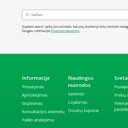
Siųsdami savo el. paštą Jūs sutinkate, kad jūsų duomenys būtų tvarkomi tiesiog
Daugiau informacijos
Privatumo pranešime
.
Informacija
Naudingos
Sveta
nuorodos
Pristatymas
Puslap
Vaistinės
Apmokėjimas
Prekių
Lojalumas
Grąžinimas
Priein
pareiš
Dovanų kuponai
Konsultacijos internetu
Palikti atsiliepimą