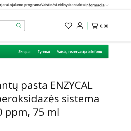
rjera
Lojalumo programa
Vaistinės
Leidinys
Kontaktai
Informacija
0,00
Skiepai
Tyrimai
Vaistų rezervacija telefonu
ntų pasta ENZYCAL
peroksidazės sistema
50 ppm, 75 ml