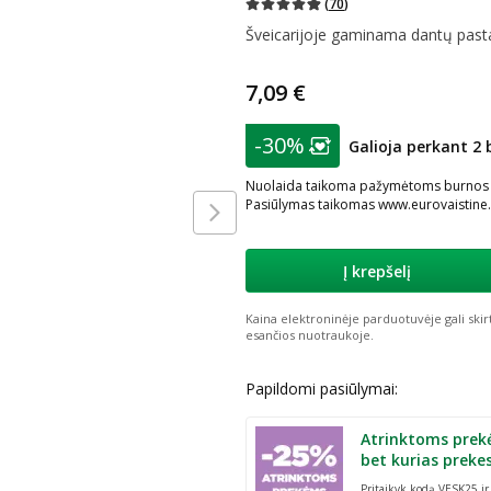
(
70
)
Šveicarijoje gaminama dantų past
7,09 €
patarimas
-30%
Galioja perkant 2 
Lojalumo klubo nar
Nuolaida taikoma pažymėtoms burnos hig
Pasiūlymas taikomas www.eurovaistine.l
Į krepšelį
Kaina elektroninėje parduotuvėje gali skir
esančios nuotraukoje.
Papildomi pasiūlymai:
Atrinktoms prek
bet kurias preke
Pritaikyk kodą VESK25 i