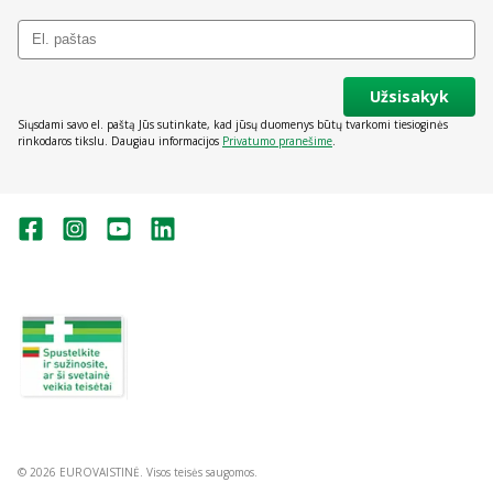
Užsisakyk
Siųsdami savo el. paštą Jūs sutinkate, kad jūsų duomenys būtų tvarkomi tiesioginės
rinkodaros tikslu. Daugiau informacijos
Privatumo pranešime
.
Valstybinė vaistų kontrolės tarnyba
prie Lietuvos Respublikos sveikatos
apsaugos ministerijos:
Studentų g. 45A, Vilnius
+370 5 263 9264
vvkt@vvkt.lt
https://www.vvkt.lt
© 2026 EUROVAISTINĖ. Visos teisės saugomos.