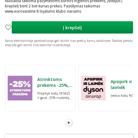
Nuolaida taikoma pažymėtoms burnos higienos prekėms, įsidėjus į
krepšelį bent 2 bet kurias prekes. Pasiūlymas taikomas
www.eurovaistine.lt lojalumo klubo nariams.
Į krepšelį
Kaina elektroninėje parduotuvėje gali skirtis nuo prekių kainų vaistinėse.
Realios prekės
išvaizda gali skirtis nuo esančios nuotraukoje.
Praleisti karuselę
Atrinktoms
Apsipirk ir
prekėms -25%,
laimėk
perkant dvi bet
Pritaikyk kodą VESK25
Įvedus kodą NORI
kurias prekes su
ir gauk -25% nuolaidą
kodu: VESK25
atrinktoms
prekėms, perkant dvi
bet kurias prekes