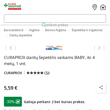
Ieškoti prekės
Eurovaistine.lt
Higiena
Burnos higiena
Šepetėliai ir irigatoriai
Dantų šepetėliai
Praleisti karuselę
CURAPROX dantų šepetėlis vaikams BABY, iki 4
metų, 1 vnt.
CURAPROX
(
72
)
5,59 €
patarim
patarimas
-30%
Galioja perkant 2 bet kurias prekes.
Lojalumo klubo narių nuolaida
: