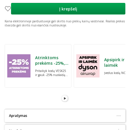
Į krepšelį
Kaina elektroninėje parduotuvėje gali skirtis nuo prekių kainų vaistinėse.
Realios prekės
išvaizda gali skirtis nuo esančios nuotraukoje.
Praleisti karuselę
Atrinktoms
Apsipirk ir
prekėms -25%,
laimėk
perkant dvi bet
Pritaikyk kodą VESK25
Įvedus kodą NORI
kurias prekes su
ir gauk -25% nuolaidą
kodu: VESK25
atrinktoms
prekėms, perkant dvi
bet kurias prekes
Aprašymas
Tinka alergiškiems:
Taip