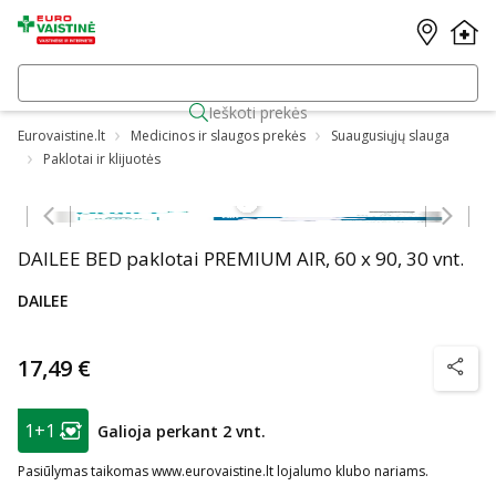
Ieškoti prekės
Eurovaistine.lt
Medicinos ir slaugos prekės
Suaugusiųjų slauga
Paklotai ir klijuotės
Praleisti karuselę
DAILEE BED paklotai PREMIUM AIR, 60 x 90, 30 vnt.
DAILEE
17,49 €
patarim
patarimas
1+1
Galioja perkant 2 vnt.
Lojalumo klubo narių nuolaida
:
Pasiūlymas taikomas www.eurovaistine.lt lojalumo klubo nariams.