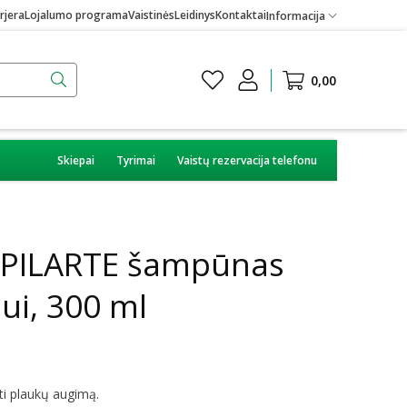
rjera
Lojalumo programa
Vaistinės
Leidinys
Kontaktai
Informacija
0,00
Skiepai
Tyrimai
Vaistų rezervacija telefonu
PILARTE šampūnas
ui, 300 ml
ti plaukų augimą.