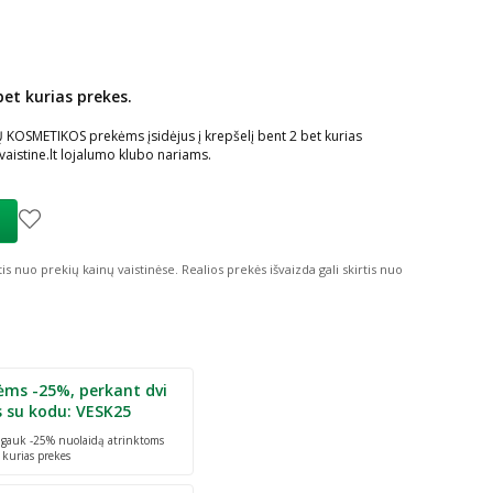
bet kurias prekes.
ių nuolaida
:
OSMETIKOS prekėms įsidėjus į krepšelį bent 2 bet kurias
istine.lt lojalumo klubo nariams.
tis nuo prekių kainų vaistinėse.
Realios prekės išvaizda gali skirtis nuo
ėms -25%, perkant dvi
s su kodu: VESK25
r gauk -25% nuolaidą atrinktoms
 kurias prekes