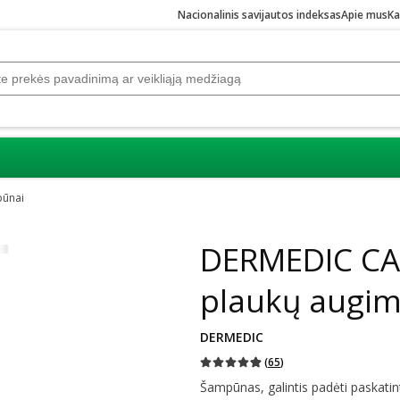
Nacionalinis savijautos indeksas
Apie mus
Ka
ūnai
Praleisti karuselę
DERMEDIC CA
plaukų augim
DERMEDIC
(
65
)
Šampūnas, galintis padėti paskatin