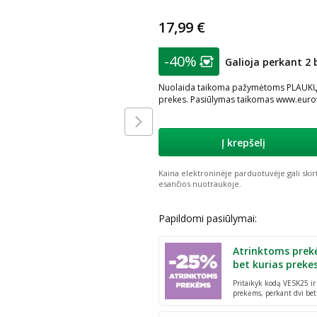
17,99 €
patarimas
-40%
Galioja perkant 2 
Lojalumo klubo nar
Nuolaida taikoma pažymėtoms PLAUKŲ K
prekes. Pasiūlymas taikomas www.eurova
Į krepšelį
Kaina elektroninėje parduotuvėje gali skir
esančios nuotraukoje.
Papildomi pasiūlymai:
Atrinktoms prek
bet kurias preke
Pritaikyk kodą VESK25 i
prekėms, perkant dvi bet