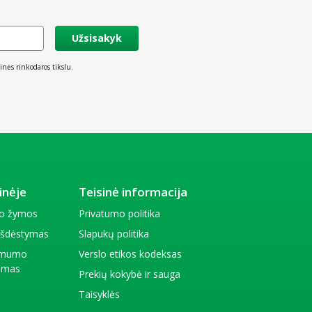
Užsisakyk
inės rinkodaros tikslu.
inėje
Teisinė informacija
io žymos
Privatumo politika
 išdėstymas
Slapukų politika
amumo
Verslo etikos kodeksas
kimas
Prekių kokybė ir sauga
Taisyklės