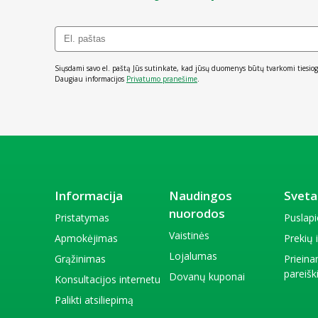
Siųsdami savo el. paštą Jūs sutinkate, kad jūsų duomenys būtų tvarkomi tiesiog
Daugiau informacijos
Privatumo pranešime
.
Informacija
Naudingos
Sveta
nuorodos
Pristatymas
Puslap
Vaistinės
Apmokėjimas
Prekių
Lojalumas
Grąžinimas
Priein
pareiš
Dovanų kuponai
Konsultacijos internetu
Palikti atsiliepimą