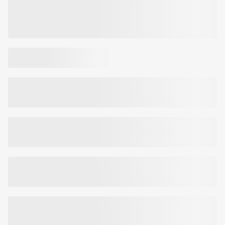
ir veganams.
Grynasis kiekis:
17 g (1 pakelis)
Mineralų žaliavos turi Košerinio bei Halal sertifikatus ir yra
patvirtintos Izraelio sveikatos ministerijos. Magnio žaliava turi
Izraelio patentą.
Prekės kodas:
226919