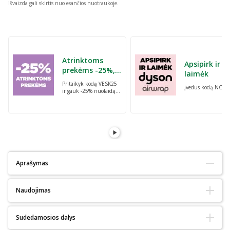
išvaizda gali skirtis nuo esančios nuotraukoje.
Praleisti karuselę
Atrinktoms
Apsipirk ir
prekėms -25%,
laimėk
perkant dvi bet
Pritaikyk kodą VESK25
Įvedus kodą NORI
kurias prekes su
ir gauk -25% nuolaidą
kodu: VESK25
atrinktoms
prekėms, perkant dvi
bet kurias prekes
Aprašymas
Tinka alergiškiems:
Ne
Naudojimas
Tinka diabetikams:
Ne
Ekologiškas :
Ne
Natūralus:
Ne
Miltelius išmaišykite 200–300 ml kambario temperatūros vandenyje
Sudedamosios dalys
Amžiaus grupė:
Suaugusiems
ir gautą tirpalą išgerkite.