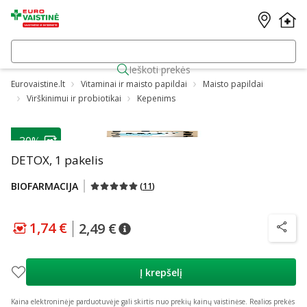
Ieškoti prekės
Eurovaistine.lt
Vitaminai ir maisto papildai
Maisto papildai
Virškinimui ir probiotikai
Kepenims
-30%
DETOX, 1 pakelis
BIOFARMACIJA
(
11
)
1,74 €
2,49 €
patarimas
Lojalumo klubo kaina
:
1,74 €
patarimas
Įprasta kaina
:
2,49 €
patarim
Į krepšelį
Kaina elektroninėje parduotuvėje gali skirtis nuo prekių kainų vaistinėse.
Realios prekės