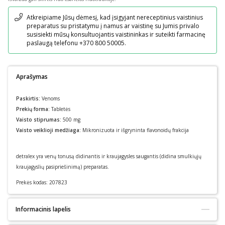
Pranešimas
Atkreipiame Jūsų dėmesį, kad įsigyjant nereceptinius vaistinius
preparatus su pristatymu į namus ar vaistinę su Jumis privalo
susisiekti mūsų konsultuojantis vaistininkas ir suteikti farmacinę
paslaugą telefonu +370 800 50005.
Aprašymas
Paskirtis:
Venoms
Prekių forma:
Tabletės
Vaisto stiprumas:
500 mg
Vaisto veiklioji medžiaga:
Mikronizuota ir išgryninta flavonoidų frakcija
detralex yra venų tonusą didinantis ir kraujagysles saugantis (didina smulkiųjų
kraujagyslių pasipriešinimą) preparatas.
Prekės kodas:
207823
Informacinis lapelis