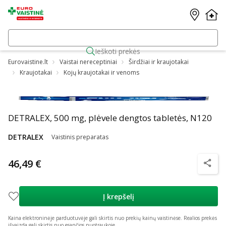
Ieškoti prekės
Eurovaistine.lt
Vaistai nereceptiniai
Širdžiai ir kraujotakai
Kraujotakai
Kojų kraujotakai ir venoms
DETRALEX, 500 mg, plėvele dengtos tabletės, N120
DETRALEX
Vaistinis preparatas
46,49 €
patarim
Į krepšelį
Kaina elektroninėje parduotuvėje gali skirtis nuo prekių kainų vaistinėse.
Realios prekės
išvaizda gali skirtis nuo esančios nuotraukoje.