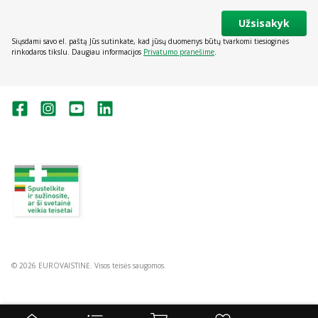
Užsisakyk
Siųsdami savo el. paštą Jūs sutinkate, kad jūsų duomenys būtų tvarkomi tiesioginės
rinkodaros tikslu. Daugiau informacijos
Privatumo pranešime
.
Valstybinė vaistų kontrolės tarnyba
prie Lietuvos Respublikos sveikatos
apsaugos ministerijos:
Studentų g. 45A, Vilnius
+370 5 263 9264
vvkt@vvkt.lt
https://www.vvkt.lt
© 2026 EUROVAISTINĖ. Visos teisės saugomos.