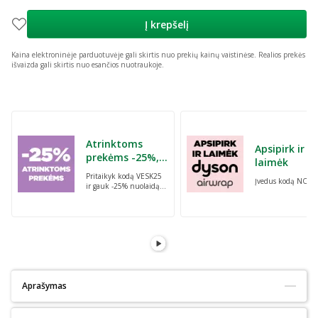
Į krepšelį
Kaina elektroninėje parduotuvėje gali skirtis nuo prekių kainų vaistinėse.
Realios prekės
išvaizda gali skirtis nuo esančios nuotraukoje.
Praleisti karuselę
Atrinktoms
Apsipirk ir
prekėms -25%,
laimėk
perkant dvi bet
Pritaikyk kodą VESK25
Įvedus kodą NORI
kurias prekes su
ir gauk -25% nuolaidą
kodu: VESK25
atrinktoms
prekėms, perkant dvi
bet kurias prekes
Aprašymas
Tinka alergiškiems:
Ne