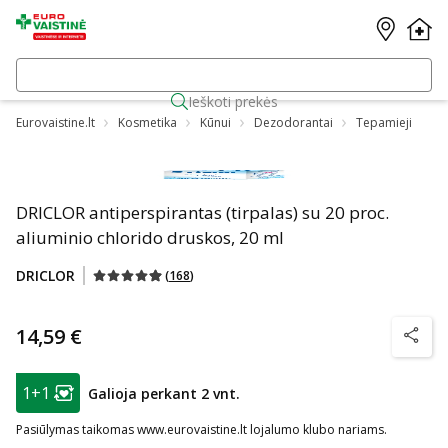
Ieškoti prekės
Eurovaistine.lt
Kosmetika
Kūnui
Dezodorantai
Tepamieji
DRICLOR antiperspirantas (tirpalas) su 20 proc.
aliuminio chlorido druskos, 20 ml
DRICLOR
(
168
)
14,59 €
patarim
patarimas
1+1
Galioja perkant 2 vnt.
Lojalumo klubo narių nuolaida
:
Pasiūlymas taikomas www.eurovaistine.lt lojalumo klubo nariams.