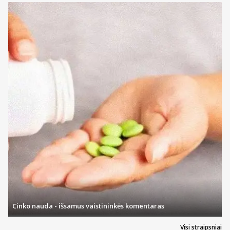
Pagaminta Prancūzijoje.
Prekės kodas:
328277905032
Cinko nauda - išsamus vaistininkės komentaras
Visi straipsniai