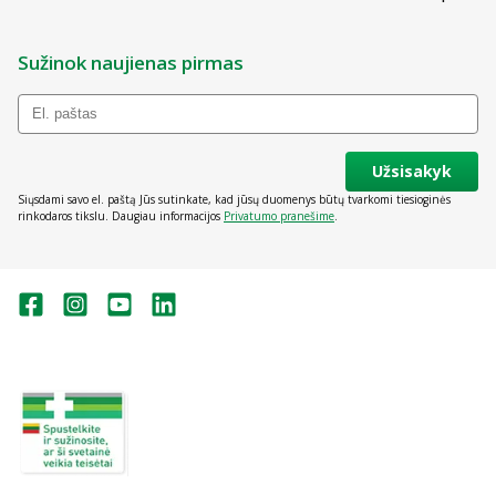
Sužinok naujienas pirmas
Užsisakyk
Siųsdami savo el. paštą Jūs sutinkate, kad jūsų duomenys būtų tvarkomi tiesioginės
rinkodaros tikslu. Daugiau informacijos
Privatumo pranešime
.
Valstybinė vaistų kontrolės tarnyba
prie Lietuvos Respublikos sveikatos
apsaugos ministerijos:
Studentų g. 45A, Vilnius
+370 5 263 9264
vvkt@vvkt.lt
https://www.vvkt.lt