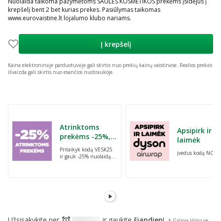
Nuolaida taikoma pažymėtoms SAULĖS KOSMETIKOS prekėms įsidėjus į
krepšelį bent 2 bet kurias prekes. Pasiūlymas taikomas
www.eurovaistine.lt lojalumo klubo nariams.
Į krepšelį
Kaina elektroninėje parduotuvėje gali skirtis nuo prekių kainų vaistinėse.
Realios prekės
išvaizda gali skirtis nuo esančios nuotraukoje.
Praleisti karuselę
Atrinktoms
Apsipirk ir
prekėms -25%,
laimėk
perkant dvi bet
Pritaikyk kodą VESK25
Įvedus kodą NORI
kurias prekes su
ir gauk -25% nuolaidą
kodu: VESK25
atrinktoms
prekėms, perkant dvi
bet kurias prekes
Užsisakykite per
ir gaukite
šiandien
!
* Galioja Vilniuje