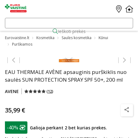
Ieškoti prekės
Eurovaistine.lt
Kosmetika
Saulės kosmetika
Kūnui
Purškiamos
Praleisti karuselę
EAU THERMALE AVÈNE apsauginis purškiklis nuo
saulės SUN PROTECTION SPRAY SPF 50+, 200 ml
AVENE
(
12
)
35,99 €
patarim
patarimas
-40%
Galioja perkant 2 bet kurias prekes.
Lojalumo klubo narių nuolaida
: