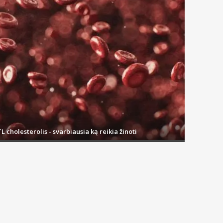
L cholesterolis - svarbiausia ką reikia žinoti