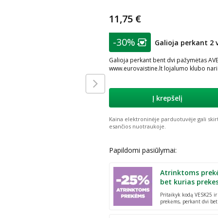
11,75 €
patarimas
-30%
Galioja perkant 2 
Lojalumo klubo nar
Galioja perkant bent dvi pažymėtas AVEN
www.eurovaistine.lt lojalumo klubo nar
Į krepšelį
Kaina elektroninėje parduotuvėje gali skir
esančios nuotraukoje.
Papildomi pasiūlymai:
Atrinktoms prek
bet kurias preke
Pritaikyk kodą VESK25 i
prekėms, perkant dvi bet