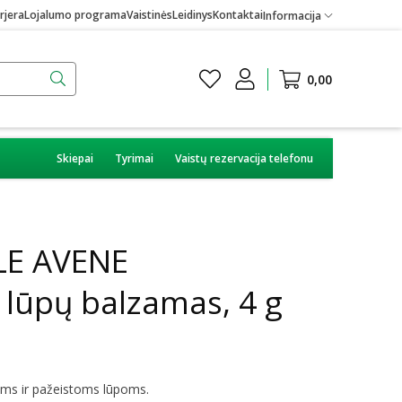
rjera
Lojalumo programa
Vaistinės
Leidinys
Kontaktai
Informacija
0,00
Skiepai
Tyrimai
Vaistų rezervacija telefonu
LE AVENE
 lūpų balzamas, 4 g
ms ir pažeistoms lūpoms.