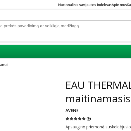
Nacionalinis savijautos indeksas
Apie mus
Ka
zamai
Praleisti karuselę
EAU THERMA
maitinamasis
AVENE
(
9
)
Apsauginė priemonė suskeldėjusio