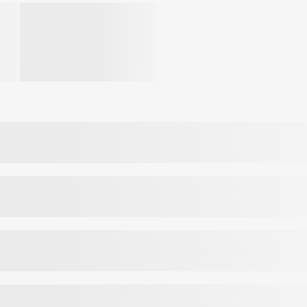
 lūpoms.
r ilgam apsaugo sutrūkinėjusias ir pažeistas lūpas nuo klimato ar vai
reitai veikiančiomis maitinamosiomis savybėmis. Švelnaus kvapo, ilgai l