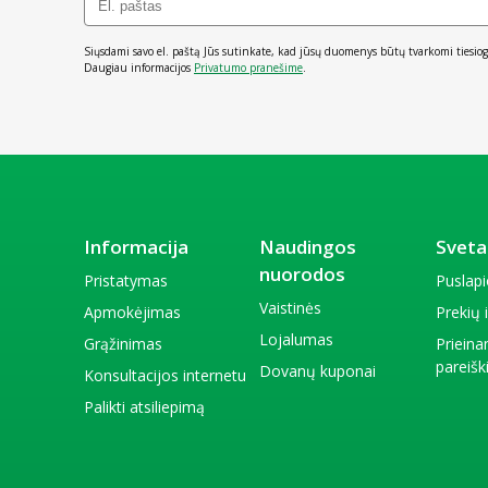
Siųsdami savo el. paštą Jūs sutinkate, kad jūsų duomenys būtų tvarkomi tiesiog
Daugiau informacijos
Privatumo pranešime
.
Informacija
Naudingos
Sveta
nuorodos
Pristatymas
Puslap
Vaistinės
Apmokėjimas
Prekių
Lojalumas
Grąžinimas
Priein
pareiš
Dovanų kuponai
Konsultacijos internetu
Palikti atsiliepimą