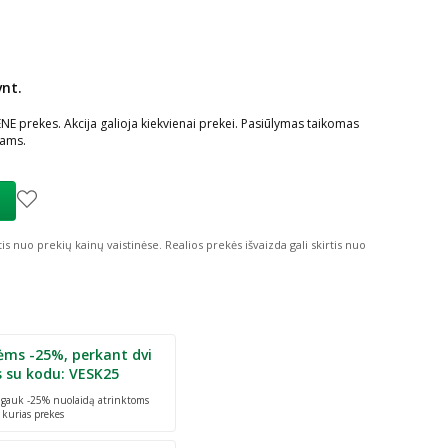
vnt.
ių nuolaida
:
E prekes. Akcija galioja kiekvienai prekei. Pasiūlymas taikomas
iams.
tis nuo prekių kainų vaistinėse.
Realios prekės išvaizda gali skirtis nuo
ėms -25%, perkant dvi
s su kodu: VESK25
r gauk -25% nuolaidą atrinktoms
 kurias prekes