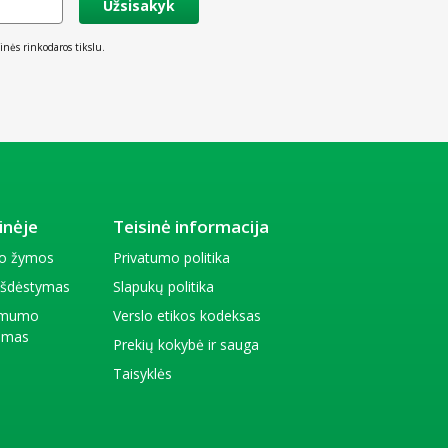
Užsisakyk
inės rinkodaros tikslu.
inėje
Teisinė informacija
io žymos
Privatumo politika
 išdėstymas
Slapukų politika
amumo
Verslo etikos kodeksas
kimas
Prekių kokybė ir sauga
Taisyklės