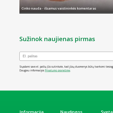
Cinko nauda - išsamus vaistininkės komentaras
Sužinok naujienas pirmas
Siųsdami savo el. paštą Jūs sutinkate, kad jūsų duomenys būtų tvarkomi tiesiog
Daugiau informacijos
Privatumo pranešime
.
Informacija
Naudingos
Sveta