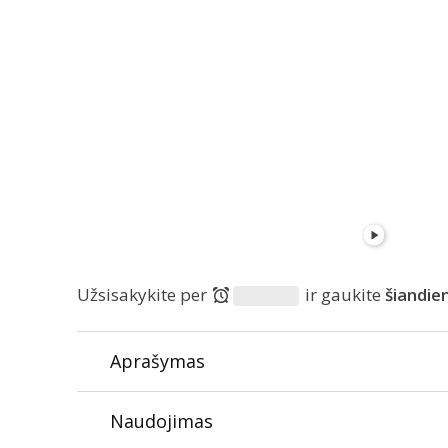
Užsisakykite per
ir gaukite
šiandie
Aprašymas
Tinka alergiškiems:
Ne
Naudojimas
Tinka diabetikams:
Taip
Ekologiškas :
Ne