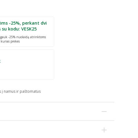
ėms -25%, perkant dvi
s su kodu: VESK25
r gauk -25% nuolaidą atrinktoms
 kurias prekes
k
s į namus ir paštomatus