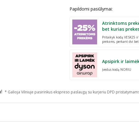
Papildomi pasiūlymai:
Atrinktoms prek
bet kurias preke
Pritaikyk kodą VESK25 i
prekėms, perkant dvi bet
Apsipirk ir laimė
Įvedus kodą NORIU
n
!
* Galioja Vilniuje pasirinkus ekspreso paslaugą su kurjeriu DPD pristatymam