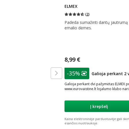
ELMEX
(
2
)
Padeda sumažinti dantų jautrumą ir 
emalio dėmes.
8,99 €
patarimas
-35%
Galioja perkant 2 
Lojalumo klubo nar
Galioja perkant dvi pažymėtas ELMEX pre
www.eurovaistine.lt lojalumo klubo nar
Į krepšelį
Kaina elektroninėje parduotuvėje gali skir
esančios nuotraukoje.