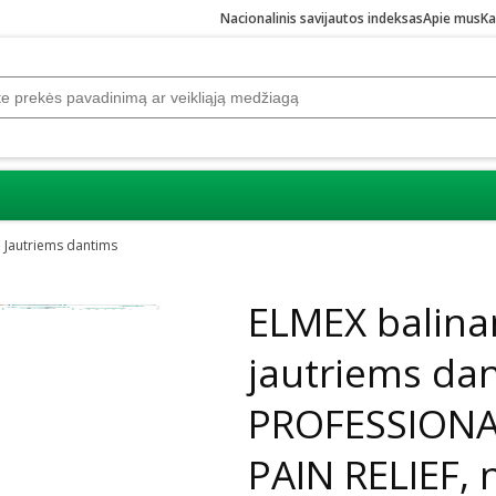
Nacionalinis savijautos indeksas
Apie mus
Ka
Jautriems dantims
Praleisti karuselę
ELMEX balina
jautriems da
PROFESSIONA
PAIN RELIEF, 