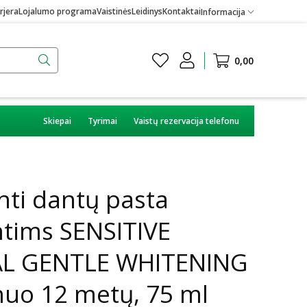
rjera
Lojalumo programa
Vaistinės
Leidinys
Kontaktai
Informacija
0,00
Skiepai
Tyrimai
Vaistų rezervacija telefonu
nti dantų pasta
ntims SENSITIVE
L GENTLE WHITENING
nuo 12 metų, 75 ml