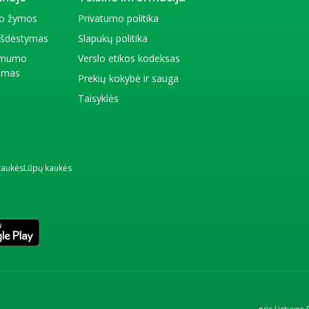
io žymos
Privatumo politika
 išdėstymas
Slapukų politika
amumo
Verslo etikos kodeksas
kimas
Prekių kokybė ir sauga
Taisyklės
kaukės
Lūpų kaukės
prie Lietuvos