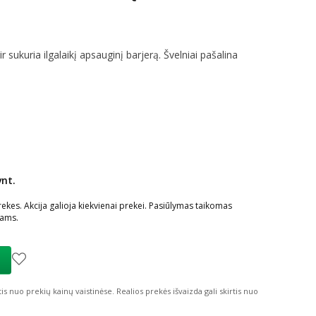
sukuria ilgalaikį apsauginį barjerą. Švelniai pašalina
vnt.
ių nuolaida
:
kes. Akcija galioja kiekvienai prekei. Pasiūlymas taikomas
iams.
tis nuo prekių kainų vaistinėse.
Realios prekės išvaizda gali skirtis nuo