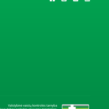
Valstybinė vaistų kontrolės tarnyba
 Respublikos sveikatos apsaugos ministerijos: