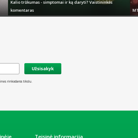
Kalio trūkumas - simptomai ir ką daryti? Vaistininkės
komentaras
MT
Užsisakyk
inės rinkodaros tikslu.
inėje
Teisinė informacija