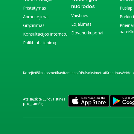
nuorodos
Pristatymas
Puslap
Vaistinės
Apmokėjimas
Prekių
Lojalumas
Grąžinimas
Priein
pareiš
Dovanų kuponai
Konsultacijos internetu
Palikti atsiliepimą
Korėjietiška kosmetika
Vitaminas D
Pulsoksimetrai
Kreatinas
Veido 
Atsisiųskite Eurovaistinės
programėlę