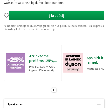
www.eurovaistine.lt lojalumo klubo nariams.
Į krepšelį
Kaina elektroninėje parduotuvėje gali skirtis nuo prekių kainų vaistinėse.
Realios prekės
išvaizda gali skirtis nuo esančios nuotraukoje.
Praleisti karuselę
Atrinktoms
Apsipirk ir
prekėms -25%,
laimėk
perkant dvi bet
Pritaikyk kodą VESK25
Įvedus kodą NORI
kurias prekes su
ir gauk -25% nuolaidą
kodu: VESK25
atrinktoms
prekėms, perkant dvi
bet kurias prekes
Aprašymas