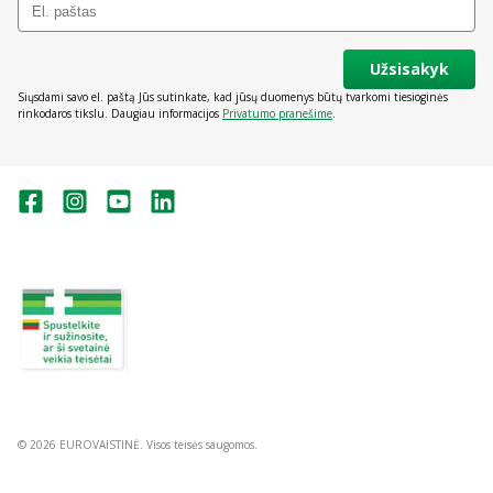
Užsisakyk
Siųsdami savo el. paštą Jūs sutinkate, kad jūsų duomenys būtų tvarkomi tiesioginės
rinkodaros tikslu. Daugiau informacijos
Privatumo pranešime
.
Valstybinė vaistų kontrolės tarnyba
prie Lietuvos Respublikos sveikatos
apsaugos ministerijos:
Studentų g. 45A, Vilnius
+370 5 263 9264
vvkt@vvkt.lt
https://www.vvkt.lt
© 2026 EUROVAISTINĖ. Visos teisės saugomos.