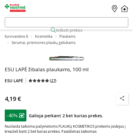
Ieškoti prekės
Eurovaistine.lt
Kosmetika
Plaukams
Serumai, priemonės plaukų galiukams
ESU LAPĖ žibalas plaukams, 100 ml
ESU LAPĖ
(
27
)
4,19 €
patarim
patarimas
-40%
Galioja perkant 2 bet kurias prekes.
Lojalumo klubo narių nuolaida
:
Nuolaida taikoma pažymėtoms PLAUKŲ KOSMETIKOS prekėms įsidėjus į
krepšelį bent 2 bet kurias prekes. Pasiūlymas taikomas