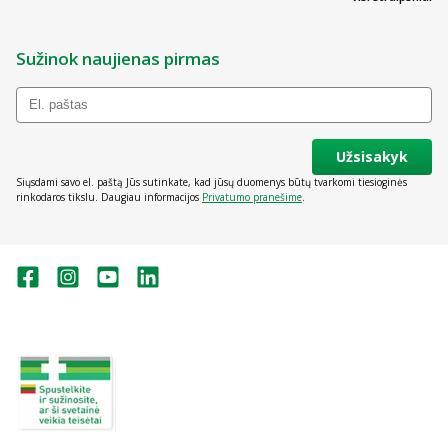
Sužinok naujienas pirmas
Užsisakyk
Siųsdami savo el. paštą Jūs sutinkate, kad jūsų duomenys būtų tvarkomi tiesioginės
rinkodaros tikslu. Daugiau informacijos
Privatumo pranešime
.
Valstybinė vaistų kontrolės tarnyba
prie Lietuvos Respublikos sveikatos
apsaugos ministerijos:
Studentų g. 45A, Vilnius
+370 5 263 9264
vvkt@vvkt.lt
https://www.vvkt.lt