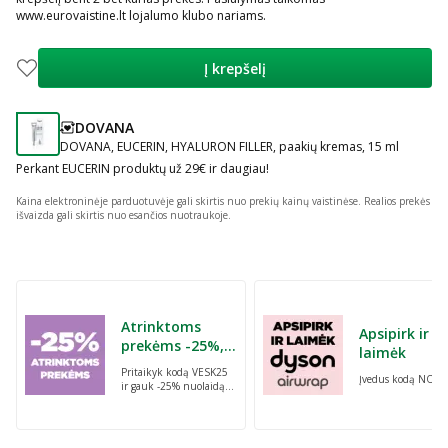
www.eurovaistine.lt lojalumo klubo nariams.
Į krepšelį
DOVANA
patarimas
DOVANA, EUCERIN, HYALURON FILLER, paakių kremas, 15 ml
Perkant EUCERIN produktų už 29€ ir daugiau!
Kaina elektroninėje parduotuvėje gali skirtis nuo prekių kainų vaistinėse.
Realios prekės
išvaizda gali skirtis nuo esančios nuotraukoje.
Praleisti karuselę
Atrinktoms
Apsipirk ir
prekėms -25%,
laimėk
perkant dvi bet
Pritaikyk kodą VESK25
Įvedus kodą NORI
kurias prekes su
ir gauk -25% nuolaidą
kodu: VESK25
atrinktoms
prekėms, perkant dvi
bet kurias prekes