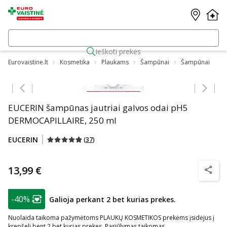
Ieškoti prekės
Eurovaistine.lt
Kosmetika
Plaukams
Šampūnai
Šampūnai
Praleisti karuselę
EUCERIN šampūnas jautriai galvos odai pH5
DERMOCAPILLAIRE, 250 ml
EUCERIN
(
37
)
13,99 €
patarim
patarimas
-40%
Galioja perkant 2 bet kurias prekes.
Lojalumo klubo narių nuolaida
:
Nuolaida taikoma pažymėtoms PLAUKŲ KOSMETIKOS prekėms įsidėjus į
krepšelį bent 2 bet kurias prekes. Pasiūlymas taikomas