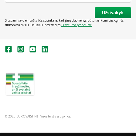
Užsisakyk
Siųsdami savo el. paštą Jūs sutinkate, kad jūsų duomenys būtų tvarkomi tiesioginės
rinkodaros tikslu. Daugiau informacijos
Privatumo pranešime
.
Valstybinė vaistų kontrolės tarnyba
prie Lietuvos Respublikos sveikatos
apsaugos ministerijos:
Studentų g. 45A, Vilnius
+370 5 263 9264
vvkt@vvkt.lt
https://www.vvkt.lt
© 2026 EUROVAISTINĖ. Visos teisės saugomos.