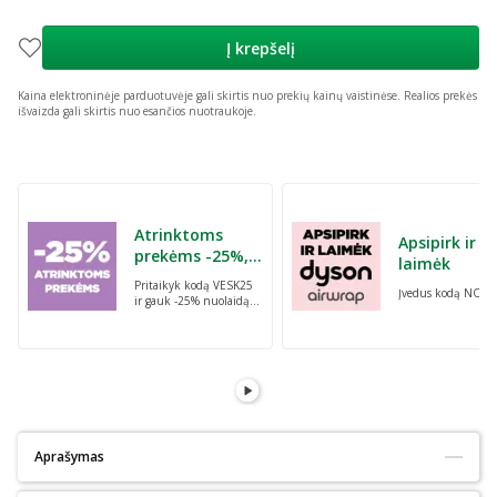
Į krepšelį
Kaina elektroninėje parduotuvėje gali skirtis nuo prekių kainų vaistinėse.
Realios prekės
išvaizda gali skirtis nuo esančios nuotraukoje.
Praleisti karuselę
Atrinktoms
Apsipirk ir
prekėms -25%,
laimėk
perkant dvi bet
Pritaikyk kodą VESK25
Įvedus kodą NORI
kurias prekes su
ir gauk -25% nuolaidą
kodu: VESK25
atrinktoms
prekėms, perkant dvi
bet kurias prekes
Aprašymas
Tinka alergiškiems:
Ne