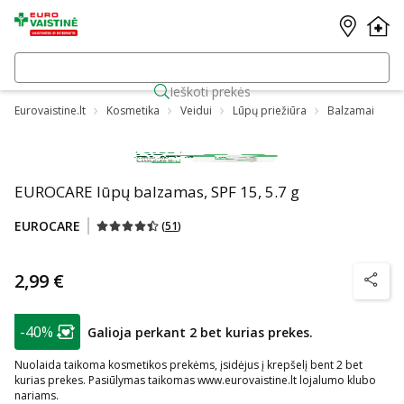
Ieškoti prekės
Eurovaistine.lt
Kosmetika
Veidui
Lūpų priežiūra
Balzamai
EUROCARE lūpų balzamas, SPF 15, 5.7 g
EUROCARE
(
51
)
2,99 €
patarim
patarimas
-40%
Galioja perkant 2 bet kurias prekes.
Lojalumo klubo narių nuolaida
:
Nuolaida taikoma kosmetikos prekėms, įsidėjus į krepšelį bent 2 bet
kurias prekes. Pasiūlymas taikomas www.eurovaistine.lt lojalumo klubo
nariams.