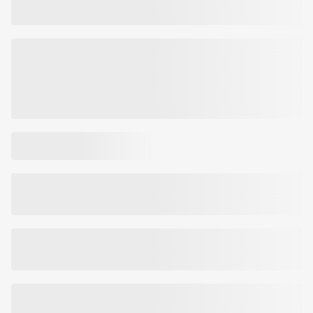
Platintojas: UAB SIROMED PHARMA, Ozo g. 25, LT-07150 Vilnius,
Lietuva.
Prekės kodas:
801799016680