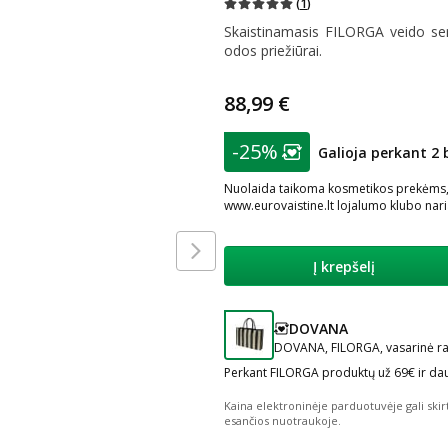
(
1
)
Skaistinamasis FILORGA veido se
odos priežiūrai.
88,99 €
patarimas
-25%
Galioja perkant 2 
Lojalumo klubo nar
Nuolaida taikoma kosmetikos prekėms, į
www.eurovaistine.lt lojalumo klubo nar
Į krepšelį
DOVANA
patarimas
DOVANA, FILORGA, vasarinė ran
Perkant FILORGA produktų už 69€ ir da
Kaina elektroninėje parduotuvėje gali skir
esančios nuotraukoje.