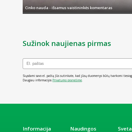
Cinko nauda - išsamus vaistininkės komentaras
Sužinok naujienas pirmas
Siųsdami savo el. paštą Jūs sutinkate, kad jūsų duomenys būtų tvarkomi tiesiog
Daugiau informacijos
Privatumo pranešime
.
Informacija
Naudingos
Sveta