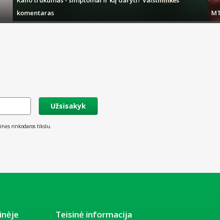
komentaras
MT
Užsisakyk
inės rinkodaros tikslu.
inėje
Teisinė informacija