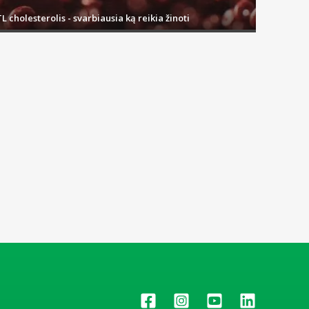
L cholesterolis - svarbiausia ką reikia žinoti