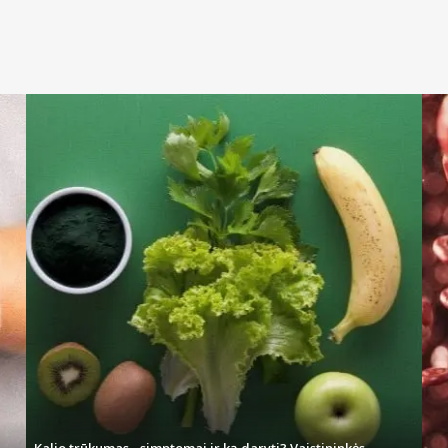
Kalio trūkumas - simptomai ir ką daryti? Vaistininkės