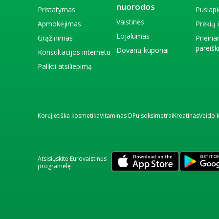
nuorodos
Pristatymas
Puslap
Vaistinės
Apmokėjimas
Prekių
Lojalumas
Grąžinimas
Priein
pareiš
Dovanų kuponai
Konsultacijos internetu
Palikti atsiliepimą
Korėjietiška kosmetika
Vitaminas D
Pulsoksimetrai
Kreatinas
Veido 
Atsisiųskite Eurovaistinės
programėlę