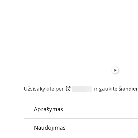
Užsisakykite per
ir gaukite
šiandie
Aprašymas
Tinka alergiškiems:
Ne
Naudojimas
Tinka diabetikams:
Ne
Ekologiškas :
Ne