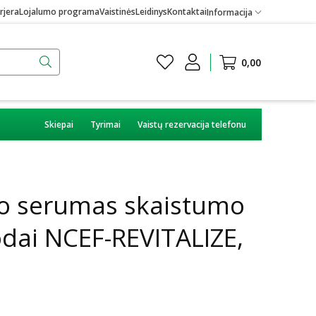
rjera
Lojalumo programa
Vaistinės
Leidinys
Kontaktai
Informacija
0,00
Skiepai
Tyrimai
Vaistų rezervacija telefonu
o serumas skaistumo
odai NCEF-REVITALIZE,