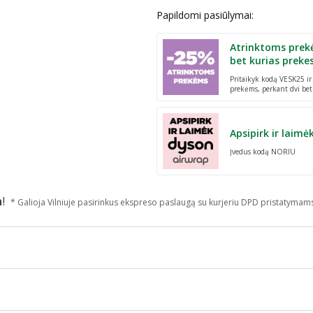
Papildomi pasiūlymai:
Atrinktoms prek
bet kurias preke
Pritaikyk kodą VESK25 i
prekėms, perkant dvi bet
Apsipirk ir laimė
Įvedus kodą NORIU
n
!
* Galioja Vilniuje pasirinkus ekspreso paslaugą su kurjeriu DPD pristatymam