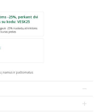
ėms -25%, perkant dvi
s su kodu: VESK25
r gauk -25% nuolaidą atrinktoms
 kurias prekes
k
s į namus ir paštomatus