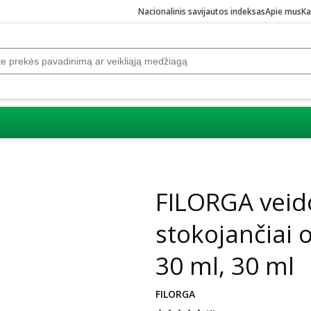
Nacionalinis savijautos indeksas
Apie mus
Ka
Praleisti karuselę
FILORGA veid
stokojančiai 
30 ml, 30 ml
FILORGA