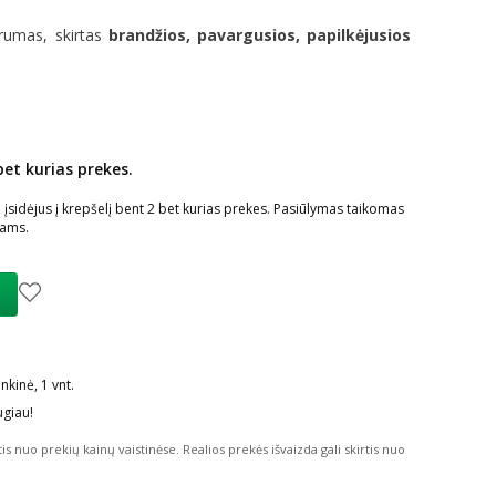
rumas, skirtas
brandžios, pavargusios, papilkėjusios
bet kurias prekes.
ių nuolaida
:
sidėjus į krepšelį bent 2 bet kurias prekes. Pasiūlymas taikomas
iams.
kinė, 1 vnt.
ugiau!
tis nuo prekių kainų vaistinėse.
Realios prekės išvaizda gali skirtis nuo