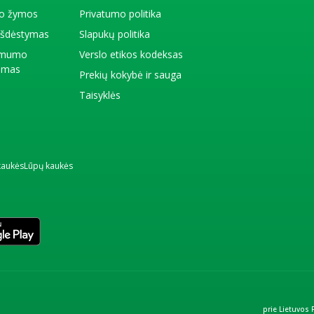
io žymos
Privatumo politika
 išdėstymas
Slapukų politika
amumo
Verslo etikos kodeksas
kimas
Prekių kokybė ir sauga
Taisyklės
kaukės
Lūpų kaukės
prie Lietuvos