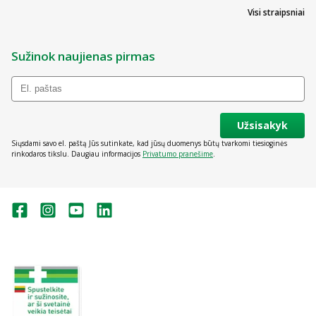
Visi straipsniai
Sužinok naujienas pirmas
Užsisakyk
Siųsdami savo el. paštą Jūs sutinkate, kad jūsų duomenys būtų tvarkomi tiesioginės
rinkodaros tikslu. Daugiau informacijos
Privatumo pranešime
.
Valstybinė vaistų kontrolės tarnyba
prie Lietuvos Respublikos sveikatos
apsaugos ministerijos:
Studentų g. 45A, Vilnius
+370 5 263 9264
vvkt@vvkt.lt
https://www.vvkt.lt