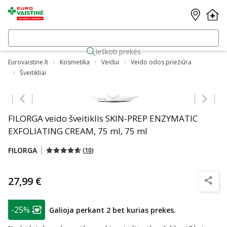
Ieškoti prekės
Eurovaistine.lt
Kosmetika
Veidui
Veido odos priežiūra
Šveitikliai
Praleisti karuselę
FILORGA veido šveitiklis SKIN-PREP ENZYMATIC
EXFOLIATING CREAM, 75 ml, 75 ml
FILORGA
(
10
)
27,99 €
patarim
patarimas
-25%
Galioja perkant 2 bet kurias prekes.
Lojalumo klubo narių nuolaida
: