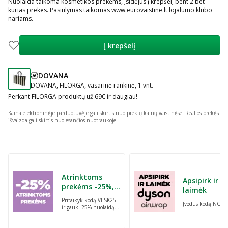
Nuolaida taikoma kosmetikos prekėms, įsidėjus į krepšelį bent 2 bet
kurias prekes. Pasiūlymas taikomas www.eurovaistine.lt lojalumo klubo
nariams.
Į krepšelį
DOVANA
patarimas
DOVANA, FILORGA, vasarinė rankinė, 1 vnt.
Perkant FILORGA produktų už 69€ ir daugiau!
Kaina elektroninėje parduotuvėje gali skirtis nuo prekių kainų vaistinėse.
Realios prekės
išvaizda gali skirtis nuo esančios nuotraukoje.
Praleisti karuselę
Atrinktoms
Apsipirk ir
prekėms -25%,
laimėk
perkant dvi bet
Pritaikyk kodą VESK25
Įvedus kodą NORI
kurias prekes su
ir gauk -25% nuolaidą
kodu: VESK25
atrinktoms
prekėms, perkant dvi