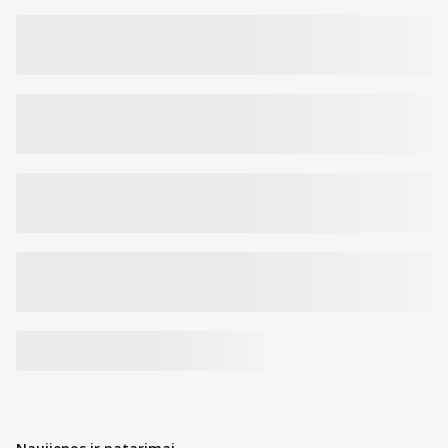
/ Tinka derinti su:
Prieš šveitimą prausti veidą FILORGA SKIN-PREP ENZYMATIC
CLEANSING FOAM veido putomis.
Kosmetikos priemonė
Prekės kodas:
228392