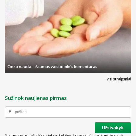
Cinko nauda - išsamus vaistininkės komentaras
Visi straipsniai
Sužinok naujienas pirmas
Užsisakyk
Siųsdami savo el. paštą Jūs sutinkate, kad jūsų duomenys būtų tvarkomi tiesioginės