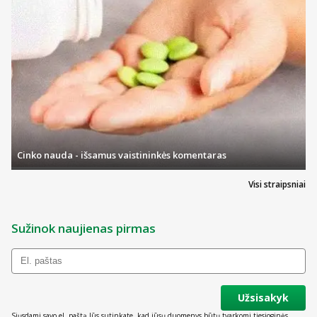
Cinko nauda - išsamus vaistininkės komentaras
Visi straipsniai
Sužinok naujienas pirmas
Užsisakyk
Siųsdami savo el. paštą Jūs sutinkate, kad jūsų duomenys būtų tvarkomi tiesioginės