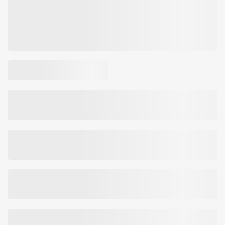
• Sertifikuoti VEGAN, GOTS, ICEA.
Prekės kodas:
477903068017