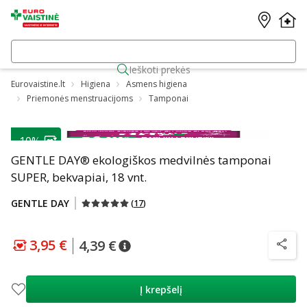
Ieškoti prekės
Eurovaistine.lt
Higiena
Asmens higiena
Priemonės menstruacijoms
Tamponai
-10%
GENTLE DAY® ekologiškos medvilnės tamponai
SUPER, bekvapiai, 18 vnt.
GENTLE DAY
(
17
)
3,95 €
4,39 €
patarimas
Lojalumo klubo kaina
:
3,95 €
patarimas
Įprasta kaina
:
4,39 €
patarim
Į krepšelį