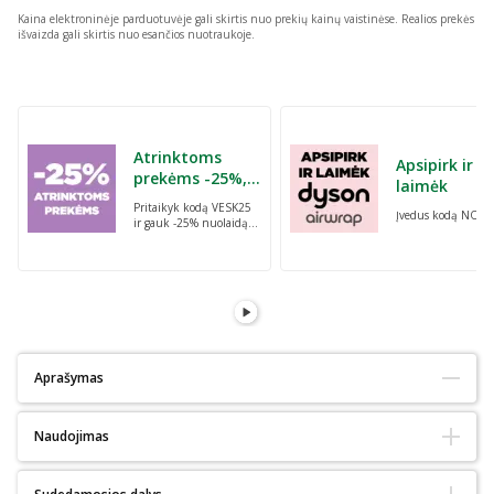
Kaina elektroninėje parduotuvėje gali skirtis nuo prekių kainų vaistinėse.
Realios prekės
išvaizda gali skirtis nuo esančios nuotraukoje.
Praleisti karuselę
Atrinktoms
Apsipirk ir
prekėms -25%,
laimėk
perkant dvi bet
Pritaikyk kodą VESK25
Įvedus kodą NORI
kurias prekes su
ir gauk -25% nuolaidą
kodu: VESK25
atrinktoms
prekėms, perkant dvi
bet kurias prekes
Aprašymas
Tinka alergiškiems:
Taip
Naudojimas
Tinka diabetikams:
Taip
Ekologiškas :
Taip
Natūralus:
Taip
Tamponas naudojamas makštyje, kur menstruacijų kraujas yra