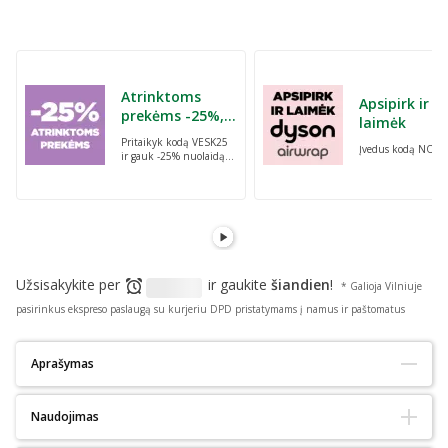
Atrinktoms
Apsipirk ir
prekėms -25%,
laimėk
perkant dvi bet
Pritaikyk kodą VESK25
Įvedus kodą NORI
kurias prekes su
ir gauk -25% nuolaidą
kodu: VESK25
atrinktoms
prekėms, perkant dvi
bet kurias prekes
Užsisakykite per
ir gaukite
šiandien
!
* Galioja Vilniuje
pasirinkus ekspreso paslaugą su kurjeriu DPD pristatymams į namus ir paštomatus
Aprašymas
Tinka alergiškiems:
Taip
Naudojimas
Tinka diabetikams:
Taip
Ekologiškas :
Ne