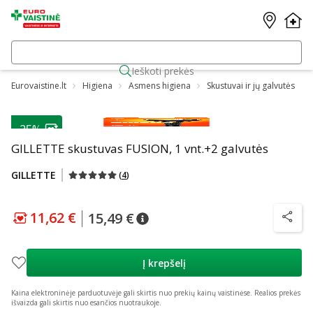
Ieškoti prekės
Eurovaistine.lt
Higiena
Asmens higiena
Skustuvai ir jų galvutės
-25%
GILLETTE skustuvas FUSION, 1 vnt.+2 galvutės
GILLETTE
(
4
)
11,62 €
15,49 €
patarimas
Lojalumo klubo kaina
:
11,62 €
patarimas
Įprasta kaina
:
15,49 €
patarim
Į krepšelį
Kaina elektroninėje parduotuvėje gali skirtis nuo prekių kainų vaistinėse.
Realios prekės
išvaizda gali skirtis nuo esančios nuotraukoje.
Praleisti karuselę