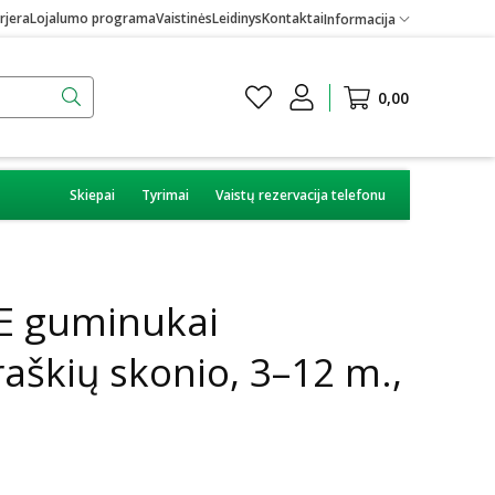
rjera
Lojalumo programa
Vaistinės
Leidinys
Kontaktai
Informacija
0,00
Skiepai
Tyrimai
Vaistų rezervacija telefonu
 guminukai
aškių skonio, 3–12 m.,