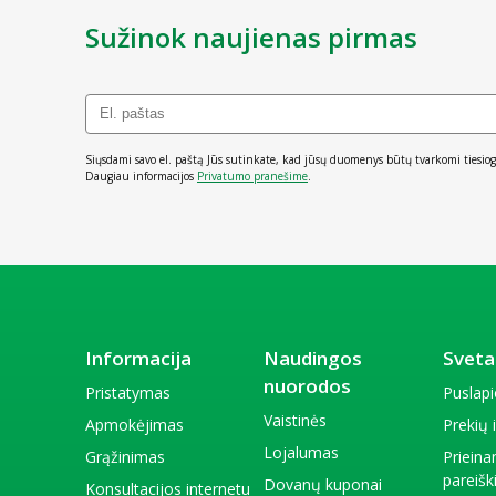
Sužinok naujienas pirmas
Siųsdami savo el. paštą Jūs sutinkate, kad jūsų duomenys būtų tvarkomi tiesiog
Daugiau informacijos
Privatumo pranešime
.
Informacija
Naudingos
Sveta
nuorodos
Pristatymas
Puslap
Vaistinės
Apmokėjimas
Prekių
Lojalumas
Grąžinimas
Priein
pareiš
Dovanų kuponai
Konsultacijos internetu