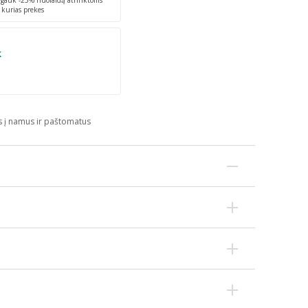
r gauk -25% nuolaidą atrinktoms
 kurias prekes
k
s į namus ir paštomatus
as, retinilo acetatas, piridoksino hidrochloridas,
edžiaga, augaliniai kokosų ir rapsų aliejai, glajinė
las.
Svarbu įvairi ir subalansuota mityba bei sveikas