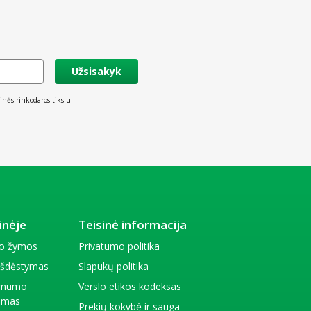
Užsisakyk
inės rinkodaros tikslu.
inėje
Teisinė informacija
io žymos
Privatumo politika
 išdėstymas
Slapukų politika
amumo
Verslo etikos kodeksas
kimas
Prekių kokybė ir sauga