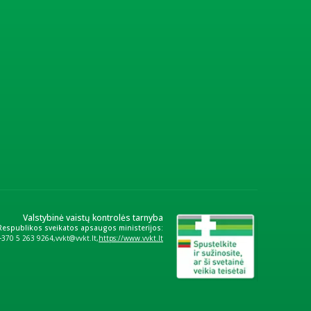
Valstybinė vaistų kontrolės tarnyba
 Respublikos sveikatos apsaugos ministerijos:
+370 5 263 9264
vvkt@vvkt.lt
https://www.vvkt.lt