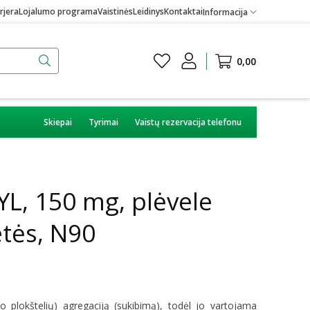
rjera
Lojalumo programa
Vaistinės
Leidinys
Kontaktai
Informacija
0,00
Skiepai
Tyrimai
Vaistų rezervacija telefonu
, 150 mg, plėvele
etės, N90
o plokštelių) agregaciją (sukibimą), todėl jo vartojama