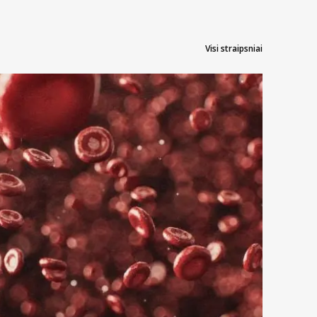
as, mikrokristalinė celiuliozė. Pagalbinės plėvelės
r sukramtyti.
Visi straipsniai
4 skyrių.
sunkiam inkstų funkcijos sutrikimui vartoti draudžiama.
 sunkiam kepenų funkcijos sutrikimui vartoti
 Negalima vartoti dvigubos dozės norint kompensuoti