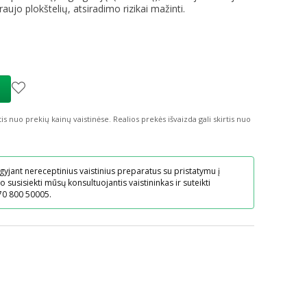
raujo plokštelių, atsiradimo rizikai mažinti.
tis nuo prekių kainų vaistinėse.
Realios prekės išvaizda gali skirtis nuo
gyjant nereceptinius vaistinius preparatus su pristatymu į
o susisiekti mūsų konsultuojantis vaistininkas ir suteikti
70 800 50005.