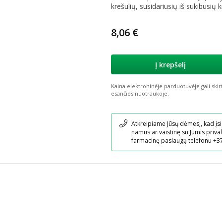
krešulių, susidariusių iš sukibusių k
8,06 €
Į krepšelį
Kaina elektroninėje parduotuvėje gali skir
esančios nuotraukoje.
Pranešimas
Atkreipiame Jūsų dėmesį, kad įsi
namus ar vaistinę su Jumis prival
farmacinę paslaugą telefonu +3