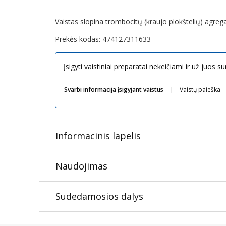
Vaistas slopina trombocitų (kraujo plokštelių) agregac
Prekės kodas:
474127311633
Įsigyti vaistiniai preparatai nekeičiami ir už juos 
Svarbi informacija įsigyjant vaistus
Vaistų paieška
Informacinis lapelis
Naudojimas
Visada vartokite šį vaistą tiksliai kaip aprašyta šiame
Sudedamosios dalys
Rekomenduojama suaugusių žmonių dozė yra 75 –150 mg
Esant kai kurioms būklėms dozė gali būti padidinta, b
- Veiklioji medžiaga yra acetilsalicilo rūgštis. Kiekvi