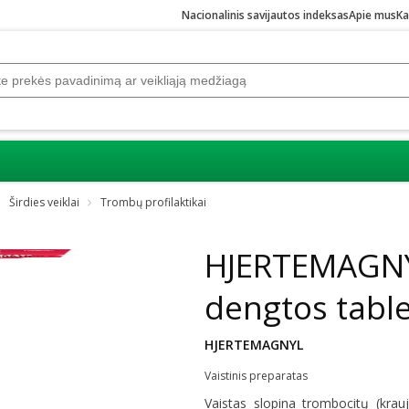
Nacionalinis savijautos indeksas
Apie mus
Ka
Širdies veiklai
Trombų profilaktikai
HJERTEMAGNYL
dengtos tabl
HJERTEMAGNYL
Vaistinis preparatas
Vaistas slopina trombocitų (krauj