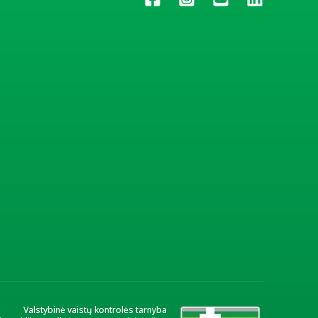
gali sukelti astmos priepuolį;
Valstybinė vaistų kontrolės tarnyba