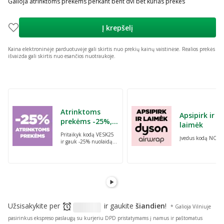
Galioja atrinktoms prekėms perkant bent dvi bet kurias prekes
Į krepšelį
Kaina elektroninėje parduotuvėje gali skirtis nuo prekių kainų vaistinėse.
Realios prekės
išvaizda gali skirtis nuo esančios nuotraukoje.
Praleisti karuselę
Atrinktoms
Apsipirk ir
prekėms -25%,
laimėk
perkant dvi bet
Pritaikyk kodą VESK25
Įvedus kodą NORI
kurias prekes su
ir gauk -25% nuolaidą
kodu: VESK25
atrinktoms
prekėms, perkant dvi
bet kurias prekes
Užsisakykite per
ir gaukite
šiandien
!
* Galioja Vilniuje
pasirinkus ekspreso paslaugą su kurjeriu DPD pristatymams į namus ir paštomatus