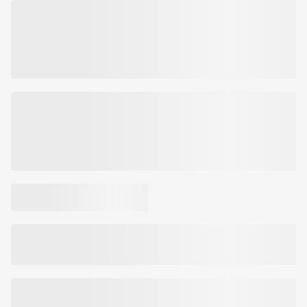
maksimalią maistinę vertę. Visas gėris, slypintis grūduose, tampa
lengvai pasisavinamas augančio kūdikio organizmo, kai košė
apdorojama karščiu ir skysčiu. Šis produktas yra visavertės kūdikio
mitybos dalis.
Prekės kodas:
764010495263