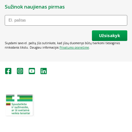
Sužinok naujienas pirmas
Užsisakyk
Siųsdami savo el. paštą Jūs sutinkate, kad jūsų duomenys būtų tvarkomi tiesioginės
rinkodaros tikslu. Daugiau informacijos
Privatumo pranešime
.
Valstybinė vaistų kontrolės tarnyba
prie Lietuvos Respublikos sveikatos
apsaugos ministerijos:
Studentų g. 45A, Vilnius
+370 5 263 9264
vvkt@vvkt.lt
https://www.vvkt.lt