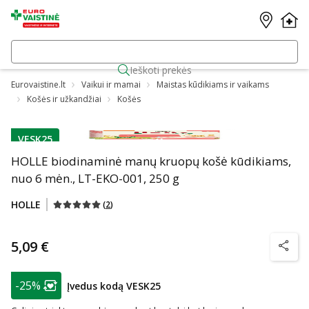
Ieškoti prekės
Eurovaistine.lt
Vaikui ir mamai
Maistas kūdikiams ir vaikams
Košės ir užkandžiai
Košės
VESK25
patarimas
HOLLE biodinaminė manų kruopų košė kūdikiams,
nuo 6 mėn., LT-EKO-001, 250 g
HOLLE
(
2
)
5,09 €
patarim
patarimas
-25%
Įvedus kodą VESK25
Lojalumo klubo narių nuolaida
: