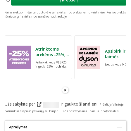
Kaina elektroninėje parduotuvėje gali skirtis nuo prekių kainų vaistinėse.
Realios prekės
išvaizda gali skirtis nuo esančios nuotraukoje.
Praleisti karuselę
Atrinktoms
Apsipirk ir
prekėms -25%,
laimėk
perkant dvi bet
Pritaikyk kodą VESK25
Įvedus kodą NORI
kurias prekes su
ir gauk -25% nuolaidą
kodu: VESK25
atrinktoms
prekėms, perkant dvi
bet kurias prekes
Užsisakykite per
ir gaukite
šiandien
!
* Galioja Vilniuje
pasirinkus ekspreso paslaugą su kurjeriu DPD pristatymams į namus ir paštomatus
Aprašymas