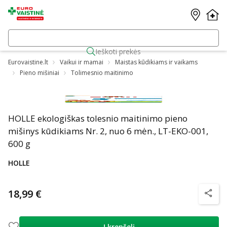
Ieškoti prekės
Eurovaistine.lt
Vaikui ir mamai
Maistas kūdikiams ir vaikams
Pieno mišiniai
Tolimesnio maitinimo
HOLLE ekologiškas tolesnio maitinimo pieno
mišinys kūdikiams Nr. 2, nuo 6 mėn., LT-EKO-001,
600 g
HOLLE
18,99 €
patarim
Į krepšelį