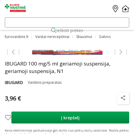
Ieškoti prekės
Eurovaistine.lt
Vaistai nereceptiniai
Skausmui
Galvos
Praleisti karuselę
IBUGARD 100 mg/5 ml geriamoji suspensija,
geriamoji suspensija, N1
IBUGARD
Vaistinis preparatas
3,96 €
patarim
Į krepšelį
Kaina elektroninėje parduotuvėje gali skirtis nuo prekių kainų vaistinėse.
Realios prekės