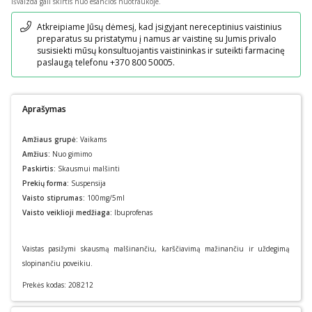
išvaizda gali skirtis nuo esančios nuotraukoje.
Pranešimas
Atkreipiame Jūsų dėmesį, kad įsigyjant nereceptinius vaistinius
preparatus su pristatymu į namus ar vaistinę su Jumis privalo
susisiekti mūsų konsultuojantis vaistininkas ir suteikti farmacinę
paslaugą telefonu +370 800 50005.
Aprašymas
Amžiaus grupė:
Vaikams
Amžius:
Nuo gimimo
Paskirtis:
Skausmui malšinti
Prekių forma:
Suspensija
Vaisto stiprumas:
100mg/5ml
Vaisto veiklioji medžiaga:
Ibuprofenas
Vaistas pasižymi skausmą malšinančiu, karščiavimą mažinančiu ir uždegimą
slopinančiu poveikiu.
Prekės kodas:
208212