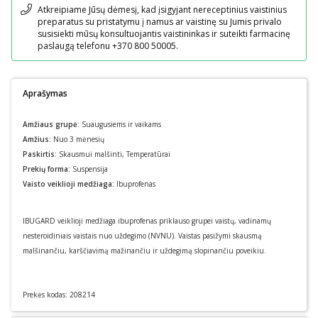
Pranešimas
Atkreipiame Jūsų dėmesį, kad įsigyjant nereceptinius vaistinius
preparatus su pristatymu į namus ar vaistinę su Jumis privalo
susisiekti mūsų konsultuojantis vaistininkas ir suteikti farmacinę
paslaugą telefonu +370 800 50005.
Aprašymas
Amžiaus grupė:
Suaugusiems ir vaikams
Amžius:
Nuo 3 mėnesių
Paskirtis:
Skausmui malšinti
,
Temperatūrai
Prekių forma:
Suspensija
Vaisto veiklioji medžiaga:
Ibuprofenas
IBUGARD veiklioji medžiaga ibuprofenas priklauso grupei vaistų, vadinamų
nesteroidiniais vaistais nuo uždegimo (NVNU). Vaistas pasižymi skausmą
malšinančiu, karščiavimą mažinančiu ir uždegimą slopinančiu poveikiu.
Prekės kodas:
208214