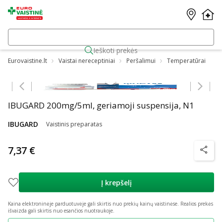
Ieškoti prekės
Eurovaistine.lt
Vaistai nereceptiniai
Peršalimui
Temperatūrai
Praleisti karuselę
IBUGARD 200mg/5ml, geriamoji suspensija, N1
IBUGARD
Vaistinis preparatas
7,37 €
patarim
Į krepšelį
Kaina elektroninėje parduotuvėje gali skirtis nuo prekių kainų vaistinėse.
Realios prekės
išvaizda gali skirtis nuo esančios nuotraukoje.