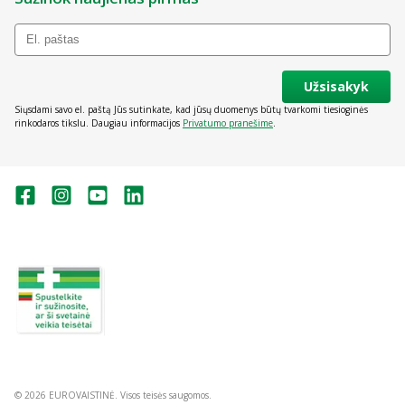
Užsisakyk
Siųsdami savo el. paštą Jūs sutinkate, kad jūsų duomenys būtų tvarkomi tiesioginės
rinkodaros tikslu. Daugiau informacijos
Privatumo pranešime
.
Valstybinė vaistų kontrolės tarnyba
prie Lietuvos Respublikos sveikatos
apsaugos ministerijos:
Studentų g. 45A, Vilnius
+370 5 263 9264
vvkt@vvkt.lt
https://www.vvkt.lt
© 2026 EUROVAISTINĖ. Visos teisės saugomos.