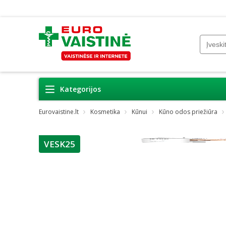
Kategorijos
Eurovaistine.lt
Kosmetika
Kūnui
Kūno odos priežiūra
VESK25
patarimas