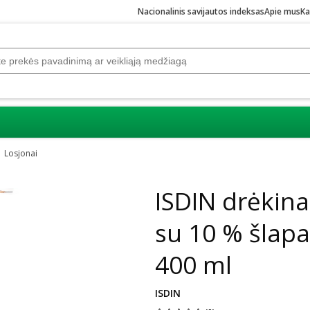
Nacionalinis savijautos indeksas
Apie mus
Ka
Losjonai
ISDIN drėkin
su 10 % šlap
400 ml
ISDIN