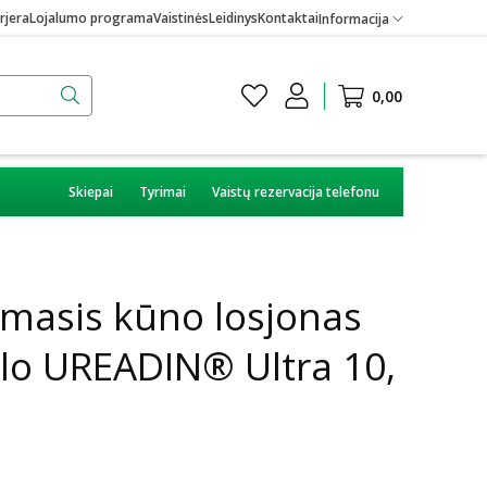
rjera
Lojalumo programa
Vaistinės
Leidinys
Kontaktai
Informacija
0,00
Skiepai
Tyrimai
Vaistų rezervacija telefonu
amasis kūno losjonas
alo UREADIN® Ultra 10,