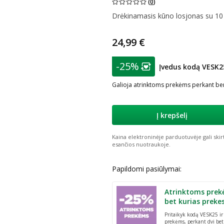
(
0
)
Drėkinamasis kūno losjonas su 10
24,99 €
patarimas
-25%
Įvedus kodą VESK2
Lojalumo klubo nar
Galioja atrinktoms prekėms perkant ben
Į krepšelį
Kaina elektroninėje parduotuvėje gali skir
esančios nuotraukoje.
Papildomi pasiūlymai:
Atrinktoms prek
bet kurias preke
Pritaikyk kodą VESK25 i
prekėms, perkant dvi bet