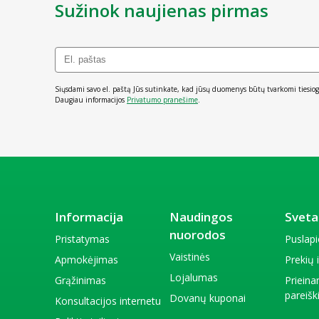
Sužinok naujienas pirmas
Siųsdami savo el. paštą Jūs sutinkate, kad jūsų duomenys būtų tvarkomi tiesiog
Daugiau informacijos
Privatumo pranešime
.
Informacija
Naudingos
Sveta
nuorodos
Pristatymas
Puslap
Vaistinės
Apmokėjimas
Prekių
Lojalumas
Grąžinimas
Priein
pareiš
Dovanų kuponai
Konsultacijos internetu