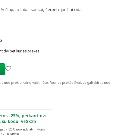
 % šlapalo
labai sausai, šerpetojančiai odai.
5
ių nuolaida
:
t dvi bet kurias prekes
tis nuo prekių kainų vaistinėse.
Realios prekės išvaizda gali skirtis nuo
ėms -25%, perkant dvi
s su kodu: VESK25
r gauk -25% nuolaidą atrinktoms
 kurias prekes