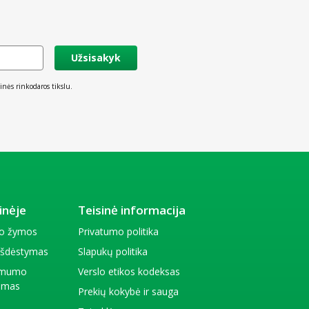
Užsisakyk
inės rinkodaros tikslu.
inėje
Teisinė informacija
io žymos
Privatumo politika
 išdėstymas
Slapukų politika
amumo
Verslo etikos kodeksas
kimas
Prekių kokybė ir sauga