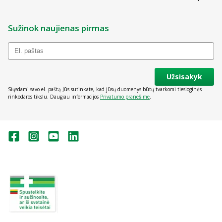
Sužinok naujienas pirmas
Užsisakyk
Siųsdami savo el. paštą Jūs sutinkate, kad jūsų duomenys būtų tvarkomi tiesioginės
rinkodaros tikslu. Daugiau informacijos
Privatumo pranešime
.
Valstybinė vaistų kontrolės tarnyba
prie Lietuvos Respublikos sveikatos
apsaugos ministerijos:
Studentų g. 45A, Vilnius
+370 5 263 9264
vvkt@vvkt.lt
https://www.vvkt.lt