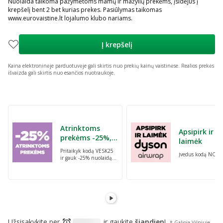
Nuolaida taikoma pažymėtoms mamų ir mažylių prekėms, įsidėjus į
krepšelį bent 2 bet kurias prekes. Pasiūlymas taikomas
www.eurovaistine.lt lojalumo klubo nariams.
Į krepšelį
Kaina elektroninėje parduotuvėje gali skirtis nuo prekių kainų vaistinėse.
Realios prekės
išvaizda gali skirtis nuo esančios nuotraukoje.
Praleisti karuselę
Atrinktoms
Apsipirk ir
prekėms -25%,
laimėk
perkant dvi bet
Pritaikyk kodą VESK25
Įvedus kodą NORI
kurias prekes su
ir gauk -25% nuolaidą
kodu: VESK25
atrinktoms
prekėms, perkant dvi
bet kurias prekes
Užsisakykite per
ir gaukite
šiandien
!
* Galioja Vilniuje