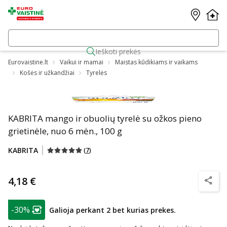
Ieškoti prekės
Eurovaistine.lt
Vaikui ir mamai
Maistas kūdikiams ir vaikams
Košės ir užkandžiai
Tyrelės
KABRITA mango ir obuolių tyrelė su ožkos pieno
grietinėle, nuo 6 mėn., 100 g
KABRITA
(
7
)
4,18 €
patarim
patarimas
-30%
Galioja perkant 2 bet kurias prekes.
Lojalumo klubo narių nuolaida
: