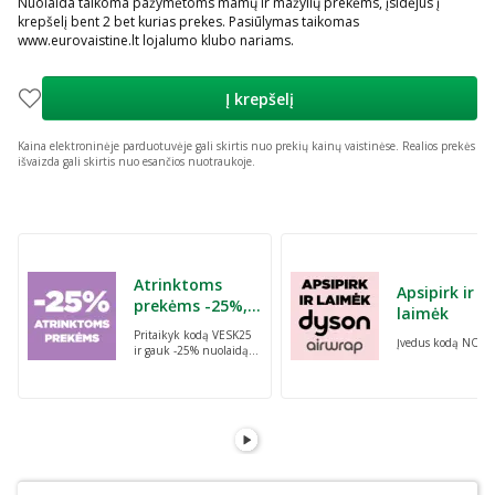
Nuolaida taikoma pažymėtoms mamų ir mažylių prekėms, įsidėjus į
krepšelį bent 2 bet kurias prekes. Pasiūlymas taikomas
www.eurovaistine.lt lojalumo klubo nariams.
Į krepšelį
Kaina elektroninėje parduotuvėje gali skirtis nuo prekių kainų vaistinėse.
Realios prekės
išvaizda gali skirtis nuo esančios nuotraukoje.
Praleisti karuselę
Atrinktoms
Apsipirk ir
prekėms -25%,
laimėk
perkant dvi bet
Pritaikyk kodą VESK25
Įvedus kodą NORI
kurias prekes su
ir gauk -25% nuolaidą
kodu: VESK25
atrinktoms
prekėms, perkant dvi
bet kurias prekes