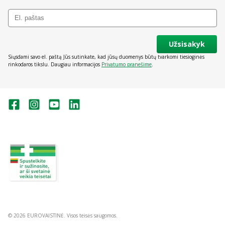
Užsisakyk
Siųsdami savo el. paštą Jūs sutinkate, kad jūsų duomenys būtų tvarkomi tiesioginės
rinkodaros tikslu. Daugiau informacijos
Privatumo pranešime
.
Valstybinė vaistų kontrolės tarnyba
prie Lietuvos Respublikos sveikatos
apsaugos ministerijos:
Studentų g. 45A, Vilnius
+370 5 263 9264
vvkt@vvkt.lt
https://www.vvkt.lt
© 2026 EUROVAISTINĖ. Visos teisės saugomos.