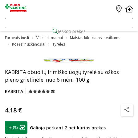
Ieškoti prekės
Eurovaistine.lt
Vaikui ir mamai
Maistas kūdikiams ir vaikams
Košės ir užkandžiai
Tyrelės
KABRITA obuolių ir miško uogų tyrelė su ožkos
pieno grietinėle, nuo 6 mėn., 100 g
KABRITA
(
8
)
4,18 €
patarim
patarimas
-30%
Galioja perkant 2 bet kurias prekes.
Lojalumo klubo narių nuolaida
: