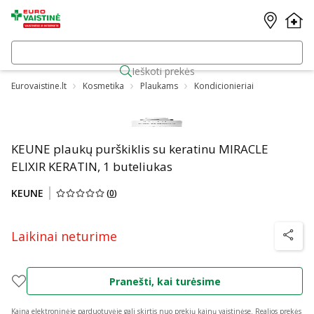
Ieškoti prekės
Eurovaistine.lt
Kosmetika
Plaukams
Kondicionieriai
KEUNE plaukų purškiklis su keratinu MIRACLE
ELIXIR KERATIN, 1 buteliukas
KEUNE
(
0
)
Laikinai neturime
patarim
Pranešti, kai turėsime
Kaina elektroninėje parduotuvėje gali skirtis nuo prekių kainų vaistinėse.
Realios prekės