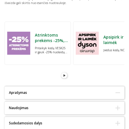
išvaizda gali skirtis nuo esančios nuotraukoje.
Praleisti karuselę
Atrinktoms
Apsipirk ir
prekėms -25%,
laimėk
perkant dvi bet
Pritaikyk kodą VESK25
Įvedus kodą NORI
kurias prekes su
ir gauk -25% nuolaidą
kodu: VESK25
atrinktoms
prekėms, perkant dvi
bet kurias prekes
Aprašymas
Tinka alergiškiems:
Ne
Naudojimas
Ekologiškas :
Ne
Natūralus:
Taip
Apsauga nuo saulės:
Ne
Priemonę purkškite ant rankšluosčiu nudžiovintų arba sausų plaukų.
Sudedamosios dalys
Pagrindiniai ingredientai:
Vanduo
Nenuskalaukite. Modeliuokite kaip pageidaudami.