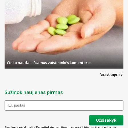
Cinko nauda - išsamus vaistininkės komentaras
Visi straipsniai
Sužinok naujienas pirmas
Užsisakyk
Siųsdami savo el. paštą Jūs sutinkate, kad jūsų duomenys būtų tvarkomi tiesioginės