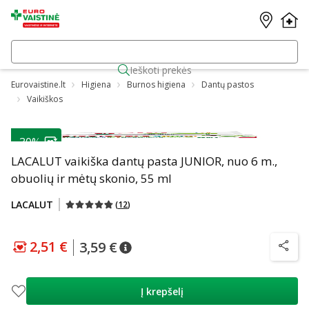
Ieškoti prekės
Eurovaistine.lt
Higiena
Burnos higiena
Dantų pastos
Vaikiškos
-30%
LACALUT vaikiška dantų pasta JUNIOR, nuo 6 m.,
obuolių ir mėtų skonio, 55 ml
LACALUT
(
12
)
2,51 €
3,59 €
patarimas
Lojalumo klubo kaina
:
2,51 €
patarimas
Įprasta kaina
:
3,59 €
patarim
Į krepšelį