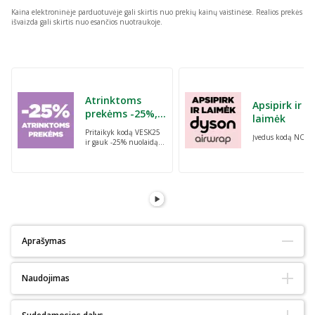
Kaina elektroninėje parduotuvėje gali skirtis nuo prekių kainų vaistinėse.
Realios prekės
išvaizda gali skirtis nuo esančios nuotraukoje.
Praleisti karuselę
Atrinktoms
Apsipirk ir
prekėms -25%,
laimėk
perkant dvi bet
Pritaikyk kodą VESK25
Įvedus kodą NORI
kurias prekes su
ir gauk -25% nuolaidą
kodu: VESK25
atrinktoms
prekėms, perkant dvi
bet kurias prekes
Aprašymas
Tinka alergiškiems:
Ne
Naudojimas
Tinka diabetikams:
Ne
Ekologiškas :
Ne
Natūralus:
Ne
Valyti dantis (sukamaisiais judesiais) žirnio dydžio dantų pastos