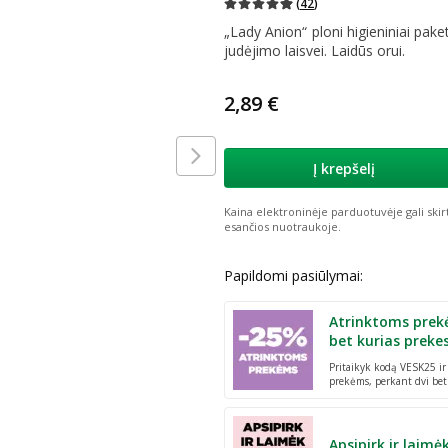
(
42
)
„Lady Anion“ ploni higieniniai pak
judėjimo laisvei. Laidūs orui.
2,89 €
Į krepšelį
Kaina elektroninėje parduotuvėje gali skir
esančios nuotraukoje.
Papildomi pasiūlymai:
Atrinktoms prek
bet kurias preke
Pritaikyk kodą VESK25 i
prekėms, perkant dvi bet
Apsipirk ir laimė