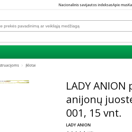
Nacionalinis savijautos indeksas
Apie mus
Ka
truacijoms
Įklotai
Praleisti karuselę
LADY ANION p
anijonų juost
001, 15 vnt.
LADY ANION