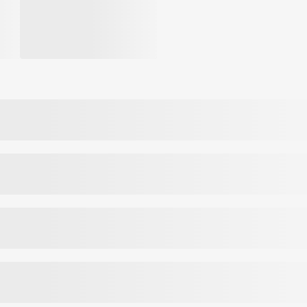
s aukštas sterilumo laipsnis. Kiekviena pakuotė su daugkartinio naudoji