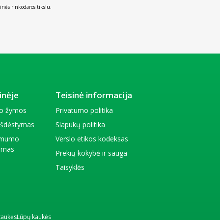
inės rinkodaros tikslu.
inėje
Teisinė informacija
io žymos
Privatumo politika
 išdėstymas
Slapukų politika
amumo
Verslo etikos kodeksas
kimas
Prekių kokybė ir sauga
Taisyklės
kaukės
Lūpų kaukės