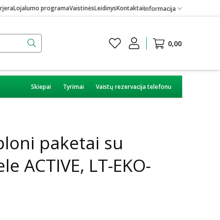
rjera
Lojalumo programa
Vaistinės
Leidinys
Kontaktai
Informacija
0,00
Skiepai
Tyrimai
Vaistų rezervacija telefonu
loni paketai su
ele ACTIVE, LT-EKO-