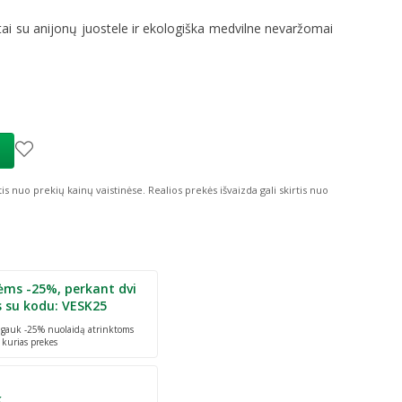
etai su anijonų juostele ir ekologiška medvilne nevaržomai
tis nuo prekių kainų vaistinėse.
Realios prekės išvaizda gali skirtis nuo
ėms -25%, perkant dvi
s su kodu: VESK25
r gauk -25% nuolaidą atrinktoms
 kurias prekes
k