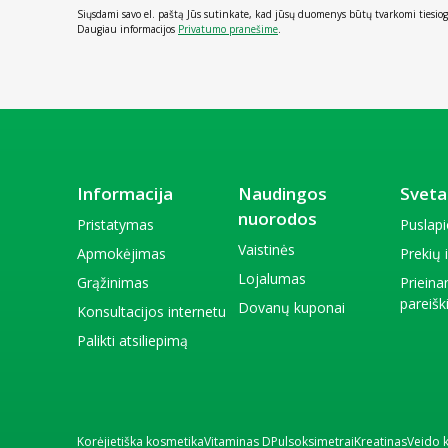
Siųsdami savo el. paštą Jūs sutinkate, kad jūsų duomenys būtų tvarkomi tiesiog
Daugiau informacijos
Privatumo pranešime
.
Informacija
Naudingos
Sveta
nuorodos
Pristatymas
Puslap
Vaistinės
Apmokėjimas
Prekių
Lojalumas
Grąžinimas
Priein
pareiš
Dovanų kuponai
Konsultacijos internetu
Palikti atsiliepimą
Korėjietiška kosmetika
Vitaminas D
Pulsoksimetrai
Kreatinas
Veido 