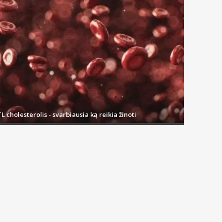
L cholesterolis - svarbiausia ką reikia žinoti