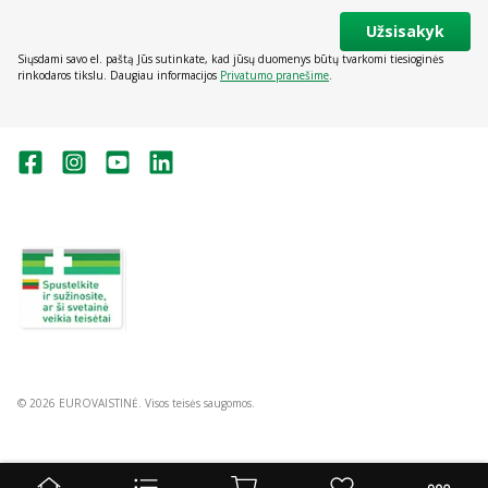
Užsisakyk
Siųsdami savo el. paštą Jūs sutinkate, kad jūsų duomenys būtų tvarkomi tiesioginės
rinkodaros tikslu. Daugiau informacijos
Privatumo pranešime
.
Valstybinė vaistų kontrolės tarnyba
prie Lietuvos Respublikos sveikatos
apsaugos ministerijos:
Studentų g. 45A, Vilnius
+370 5 263 9264
vvkt@vvkt.lt
https://www.vvkt.lt
© 2026 EUROVAISTINĖ. Visos teisės saugomos.