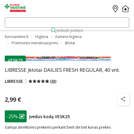
Ieškoti prekės
Eurovaistine.lt
Higiena
Asmens higiena
Priemonės menstruacijoms
Įklotai
VESK25
patarimas
LIBRESSE įklotai DAILIES FRESH REGULAR, 40 vnt.
LIBRESSE
(
30
)
2,99 €
patarim
patarimas
-25%
Įvedus kodą VESK25
Lojalumo klubo narių nuolaida
:
Galioja atrinktoms prekėms perkant bent dvi bet kurias prekes