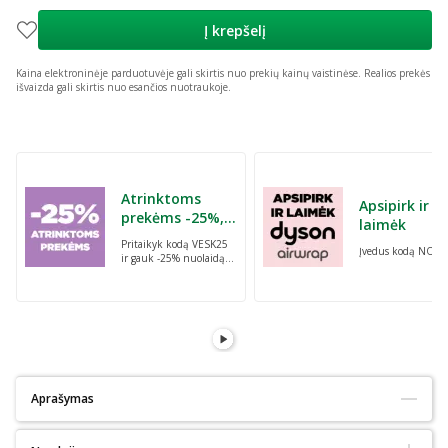
Į krepšelį
Kaina elektroninėje parduotuvėje gali skirtis nuo prekių kainų vaistinėse.
Realios prekės
išvaizda gali skirtis nuo esančios nuotraukoje.
Praleisti karuselę
Atrinktoms
Apsipirk ir
prekėms -25%,
laimėk
perkant dvi bet
Pritaikyk kodą VESK25
Įvedus kodą NORI
kurias prekes su
ir gauk -25% nuolaidą
kodu: VESK25
atrinktoms
prekėms, perkant dvi
bet kurias prekes
Aprašymas
Ekologiškas :
Ne