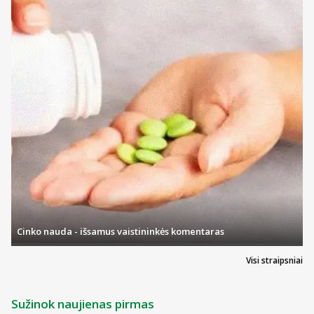
Jeigu per dvi savaites Jūsų savijauta nepagerėjo arba net
pablogėjo, kreipkitės į gydytoją.
Apie ką rašoma šiame lapelyje?
Kas yra LILANDOR ir kam jis vartojamas
Kas žinotina prieš vartojant LILANDOR
Kaip vartoti LILANDOR
Galimas šalutinis poveikis
Kaip laikyti LILANDOR
Pakuotės turinys ir kita informacija
Cinko nauda - išsamus vaistininkės komentaras
Kas yra LILANDOR ir kam jis vartojamas
Visi straipsniai
LILANDOR yra tradicinis augalinis vaistinis preparatas,
skirtas lengvam nerimui malšinti ir miegui palengvinti.
Sužinok naujienas pirmas