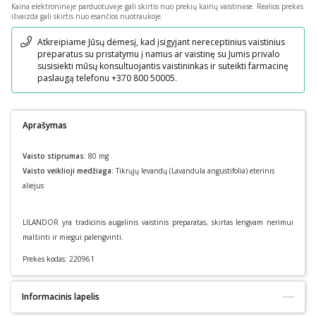
Kaina elektroninėje parduotuvėje gali skirtis nuo prekių kainų vaistinėse.
Realios prekės
išvaizda gali skirtis nuo esančios nuotraukoje.
Pranešimas
Atkreipiame Jūsų dėmesį, kad įsigyjant nereceptinius vaistinius
preparatus su pristatymu į namus ar vaistinę su Jumis privalo
susisiekti mūsų konsultuojantis vaistininkas ir suteikti farmacinę
paslaugą telefonu +370 800 50005.
Aprašymas
Vaisto stiprumas:
80 mg
Vaisto veiklioji medžiaga:
Tikrųjų levandų (Lavandula angustifolia) eterinis
aliejus
LILANDOR yra tradicinis augalinis vaistinis preparatas, skirtas lengvam nerimui
malšinti ir miegui palengvinti.
Prekės kodas:
220961
Informacinis lapelis