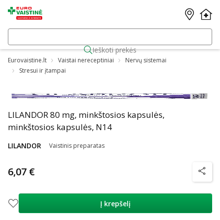
Ieškoti prekės
Eurovaistine.lt
Vaistai nereceptiniai
Nervų sistemai
Stresui ir įtampai
LILANDOR 80 mg, minkštosios kapsulės,
minkštosios kapsulės, N14
LILANDOR
Vaistinis preparatas
6,07 €
patarim
Į krepšelį