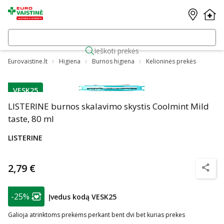
Ieškoti prekės
Eurovaistine.lt
Higiena
Burnos higiena
Kelioninės prekės
VESK25
patarimas
LISTERINE burnos skalavimo skystis Coolmint Mild
taste, 80 ml
LISTERINE
2,79 €
patarim
patarimas
-25%
Įvedus kodą VESK25
Lojalumo klubo narių nuolaida
:
Galioja atrinktoms prekėms perkant bent dvi bet kurias prekes