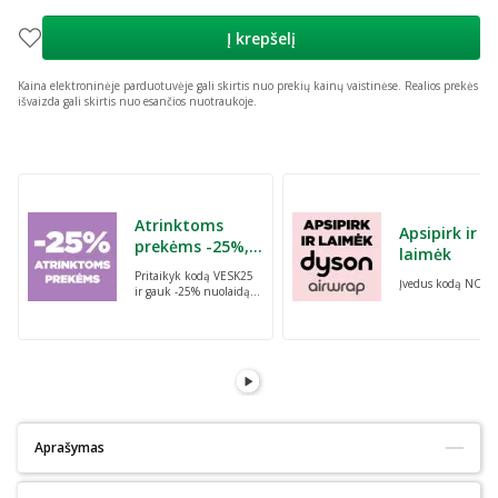
Į krepšelį
Kaina elektroninėje parduotuvėje gali skirtis nuo prekių kainų vaistinėse.
Realios prekės
išvaizda gali skirtis nuo esančios nuotraukoje.
Praleisti karuselę
Atrinktoms
Apsipirk ir
prekėms -25%,
laimėk
perkant dvi bet
Pritaikyk kodą VESK25
Įvedus kodą NORI
kurias prekes su
ir gauk -25% nuolaidą
kodu: VESK25
atrinktoms
prekėms, perkant dvi
bet kurias prekes
Aprašymas
Tinka alergiškiems:
Ne