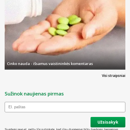
Cinko nauda - išsamus vaistininkės komentaras
Visi straipsniai
Sužinok naujienas pirmas
Užsisakyk
Siųsdami savo el. paštą Jūs sutinkate, kad jūsų duomenys būtų tvarkomi tiesioginės