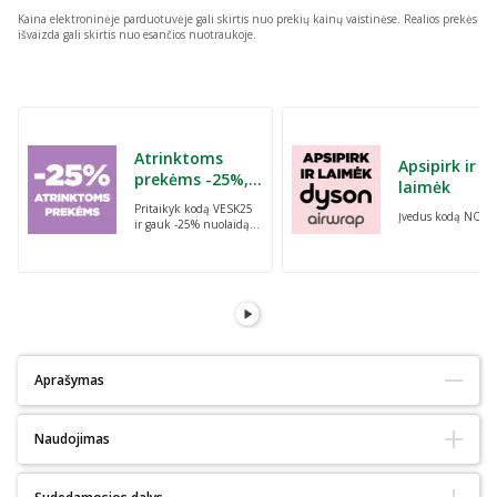
Kaina elektroninėje parduotuvėje gali skirtis nuo prekių kainų vaistinėse.
Realios prekės
išvaizda gali skirtis nuo esančios nuotraukoje.
Praleisti karuselę
Atrinktoms
Apsipirk ir
prekėms -25%,
laimėk
perkant dvi bet
Pritaikyk kodą VESK25
Įvedus kodą NORI
kurias prekes su
ir gauk -25% nuolaidą
kodu: VESK25
atrinktoms
prekėms, perkant dvi
bet kurias prekes
Aprašymas
Tinka alergiškiems:
Ne
Naudojimas
Tinka diabetikams:
Ne
Ekologiškas :
Ne
Natūralus:
Ne
Itin efektyvus naudojant ryte ir vakare po dantų valymo. Įpilkite 20