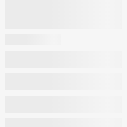
Prekės kodas:
501012373022