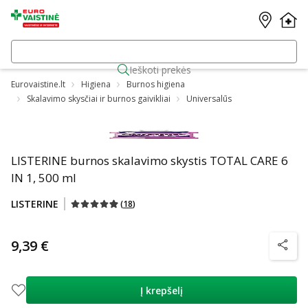
Ieškoti prekės
Eurovaistine.lt
Higiena
Burnos higiena
Skalavimo skysčiai ir burnos gaivikliai
Universalūs
LISTERINE burnos skalavimo skystis TOTAL CARE 6
IN 1, 500 ml
LISTERINE
(
18
)
9,39 €
patarim
Į krepšelį