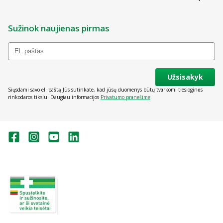
Sužinok naujienas pirmas
Užsisakyk
Siųsdami savo el. paštą Jūs sutinkate, kad jūsų duomenys būtų tvarkomi tiesioginės
rinkodaros tikslu. Daugiau informacijos
Privatumo pranešime
.
Valstybinė vaistų kontrolės tarnyba
prie Lietuvos Respublikos sveikatos
apsaugos ministerijos:
Studentų g. 45A, Vilnius
+370 5 263 9264
vvkt@vvkt.lt
https://www.vvkt.lt