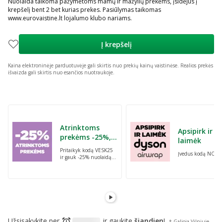
Nuolaida taikoma pažymėtoms mamų ir mažylių prekėms, įsidėjus į
krepšelį bent 2 bet kurias prekes. Pasiūlymas taikomas
www.eurovaistine.lt lojalumo klubo nariams.
Į krepšelį
Kaina elektroninėje parduotuvėje gali skirtis nuo prekių kainų vaistinėse.
Realios prekės
išvaizda gali skirtis nuo esančios nuotraukoje.
Praleisti karuselę
Atrinktoms
Apsipirk ir
prekėms -25%,
laimėk
perkant dvi bet
Pritaikyk kodą VESK25
Įvedus kodą NORI
kurias prekes su
ir gauk -25% nuolaidą
kodu: VESK25
atrinktoms
prekėms, perkant dvi
bet kurias prekes
Užsisakykite per
ir gaukite
šiandien
!
* Galioja Vilniuje