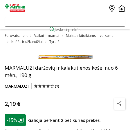
Ieškoti prekės
Eurovaistine.lt
Vaikui ir mamai
Maistas kūdikiams ir vaikams
Košės ir užkandžiai
Tyrelės
MARMALUZI daržovių ir kalakutienos košė, nuo 6
mėn., 190 g
MARMALUZI
(
1
)
2,19 €
patarim
patarimas
-15%
Galioja perkant 2 bet kurias prekes.
Lojalumo klubo narių nuolaida
: