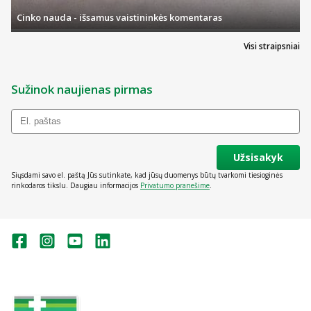
Cinko nauda - išsamus vaistininkės komentaras
Visi straipsniai
Sužinok naujienas pirmas
Užsisakyk
Siųsdami savo el. paštą Jūs sutinkate, kad jūsų duomenys būtų tvarkomi tiesioginės
rinkodaros tikslu. Daugiau informacijos
Privatumo pranešime
.
Valstybinė vaistų kontrolės tarnyba
prie Lietuvos Respublikos sveikatos
apsaugos ministerijos: