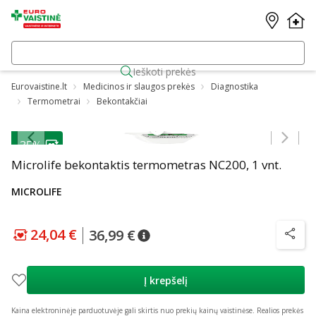
Ieškoti prekės
Eurovaistine.lt
Medicinos ir slaugos prekės
Diagnostika
Termometrai
Bekontakčiai
Praleisti karuselę
-35%
Microlife bekontaktis termometras NC200, 1 vnt.
MICROLIFE
24,04 €
36,99 €
patarimas
Lojalumo klubo kaina
:
24,04 €
patarimas
Įprasta kaina
:
36,99 €
patarim
Į krepšelį
Kaina elektroninėje parduotuvėje gali skirtis nuo prekių kainų vaistinėse.
Realios prekės